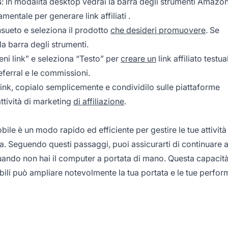
s
: In modalità desktop vedrai la barra degli strumenti Amazo
damentale per generare link
affiliati
.
ueto e seleziona il prodotto
che desideri promuovere
. Se
la barra degli strumenti.
ieni link” e seleziona “Testo” per
creare un
link affiliato testua
referral e le commissioni.
 link, copialo semplicemente e condividilo sulle piattaforme
ttività di marketing
di affiliazione
.
bile è un modo rapido ed efficiente per gestire le tue attività
. Seguendo questi passaggi, puoi assicurarti di continuare 
ando non hai il computer a portata di mano. Questa capacità
obili può ampliare notevolmente la tua portata e le tue perfo