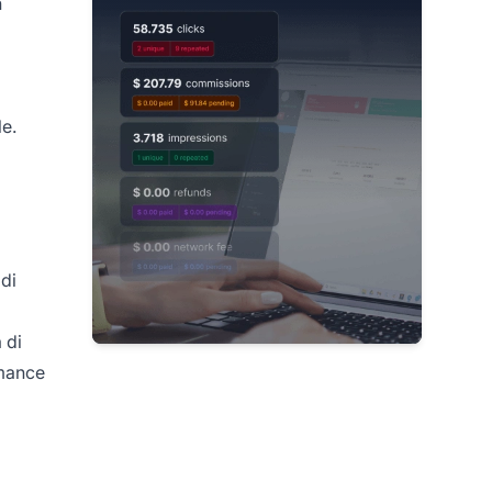
n
le.
 di
a
 di
rmance