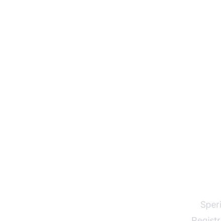
Prov
Speri
Registr