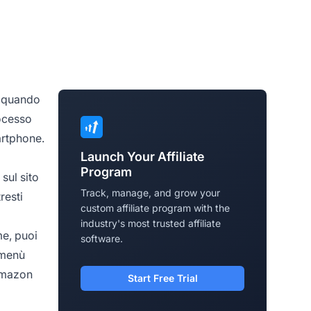
o quando
ocesso
artphone.
Launch Your Affiliate
Program
sul sito
Track, manage, and grow your
resti
custom affiliate program with the
industry's most trusted affiliate
me, puoi
software.
 menù
 Amazon
Start Free Trial