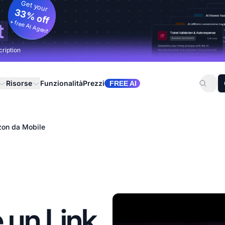
Get your
33% off
+ free AI Agent
t
cription
Risorse
Funzionalità
Prezzi
FREE AI
zon da Mobile
un Link