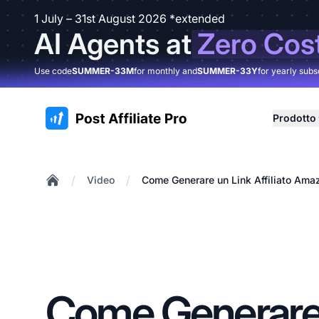
1 July – 31st August 2026 *extended
AI Agents at
Zero Cos
Use code
SUMMER-33M
for monthly and
SUMMER-33Y
for yearly subs
:site.title
Prodotto
/
/
Video
Come Generare un Link Affiliato Ama
Home
Come Generare 