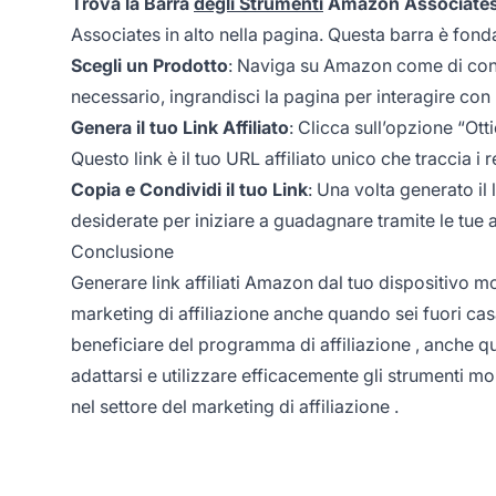
Trova la Barra
degli Strumenti
Amazon Associate
Associates in alto nella pagina. Questa barra è fon
Scegli un Prodotto
: Naviga su Amazon come di cons
necessario, ingrandisci la pagina per interagire con 
Genera il tuo Link Affiliato
: Clicca sull’opzione “Ott
Questo link è il tuo URL affiliato unico che traccia i 
Copia e Condividi il tuo Link
: Una volta generato il
desiderate per iniziare a guadagnare tramite le tue a
Conclusione
Generare link affiliati Amazon dal tuo dispositivo mo
marketing di affiliazione
anche quando sei fuori casa
beneficiare del
programma di affiliazione
, anche qu
adattarsi e utilizzare efficacemente gli strumenti m
nel settore del
marketing di affiliazione
.