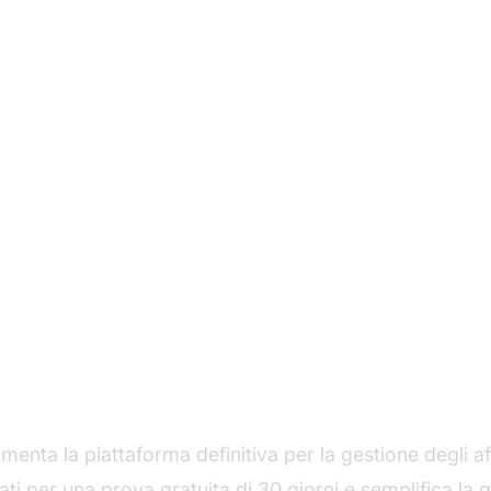
a Post Affiliate Pro G
menta la piattaforma definitiva per la gestione degli affi
ati per una prova gratuita di 30 giorni e semplifica la 