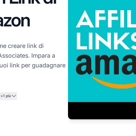
azon
e creare link di
ssociates. Impara a
tuoi link per guadagnare
+1 più