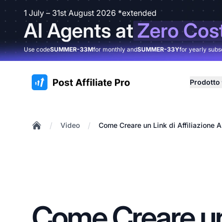
1 July – 31st August 2026 *extended
AI Agents at
Zero Cos
Use code
SUMMER-33M
for monthly and
SUMMER-33Y
for yearly subs
:site.title
Prodotto
/
/
Video
Come Creare un Link di Affiliazione
Home
Come Creare un