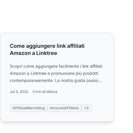
rest
Come aggiungere link affiliati Amazon a Linktree
Come aggiungere link affiliati
Amazon a Linktree
Scopri come aggiungere facilmente i link affiliati
Amazon a Linktree e promuovere più prodotti
contemporaneamente. La nostra guida passo
passo ti mostra come at...
Jul 3, 2022
3 min di lettura
AffiliateMarketing
AmazonAffiliate
+3