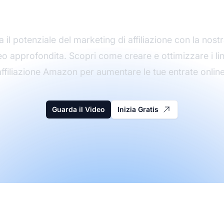
di Affiliazione Amazo
 il potenziale del marketing di affiliazione con la nost
eo approfondita. Scopri come creare e ottimizzare i lin
affiliazione Amazon per aumentare le tue entrate online
Guarda il Video
Inizia Gratis