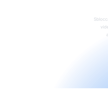
Sblocca
vid