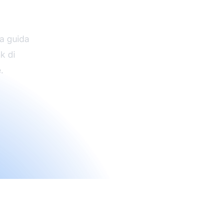
n
ra guida
k di
.