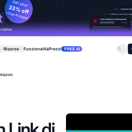
Get your
33% off
+ free AI Agent
t
cription
Risorse
Funzionalità
Prezzi
FREE AI
 Amazon
 Link di