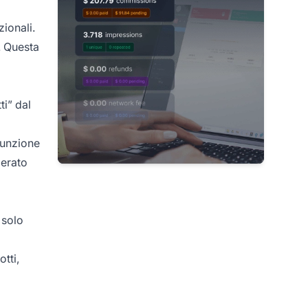
ionali.
. Questa
ti” dal
funzione
derato
 solo
tti,