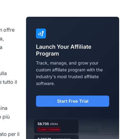
 offre
a,
Launch Your Affiliate
na
Program
Track, manage, and grow your
custom affiliate program with the
ulla
industry's most trusted affiliate
tutto il
software.
Start Free Trial
ina
o più
to per il