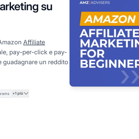
Marketing su
i Amazon
Affiliate
le, pay-per-click e pay-
 e guadagnare un reddito
+1 più
grams