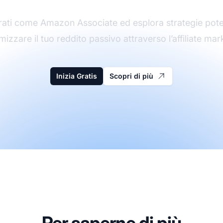
rati come Amazon Associate ed esplora strategie pote
izzare il tuo reddito passivo attraverso l’affiliate mar
Inizia Gratis
Scopri di più
Per saperne di più