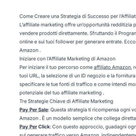
Come Creare una Strategia di Successo per l’Affili
L’affiliate marketing offre
un’opportunità redditizia 
vendere prodotti direttamente. Sfruttando il Progra
online e sui tuoi follower per generare entrate. Ecc
Amazon
.
Iniziare con l’Affiliate Marketing di Amazon
Per iniziare il tuo percorso come
affiliato Amazon
, 
tuoi URL, la selezione di un ID negozio e la fornitur
specificare le tue fonti di traffico e come intendi 
potenziale del tuo
affiliate marketing
.
Tre Strategie Chiave di Affiliate Marketing
Pay Per Sale
: Questa strategia ti ricompensa ogni vo
Amazon
. È un modello semplice che collega diretta
Pay Per
Click
: Con questo approccio, guadagni ogni 
sul generare traffico verso Amazon, indipendentemen