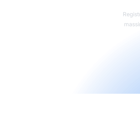
Regist
massim