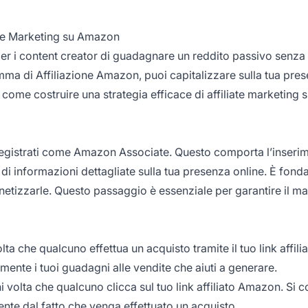
ate Marketing su Amazon
per i content creator di guadagnare un reddito passivo senza
mma di Affiliazione Amazon, puoi capitalizzare sulla tua pre
o come costruire una strategia efficace di
affiliate marketing 
registrati come Amazon Associate. Questo comporta l’inseri
a di informazioni dettagliate sulla tua presenza online. È fon
monetizzarle. Questo passaggio è essenziale per garantire il 
lta che qualcuno effettua un acquisto tramite il tuo
link affili
mente i tuoi guadagni alle vendite che aiuti a generare.
volta che qualcuno clicca sul tuo link affiliato Amazon. Si 
te dal fatto che venga effettuato un acquisto.