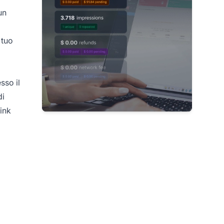
un
 tuo
sso il
di
link