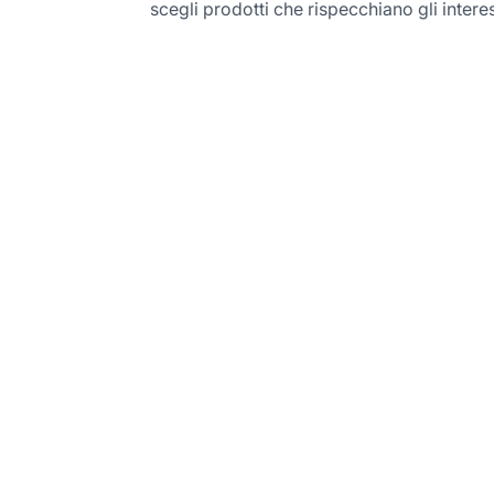
scegli prodotti che rispecchiano gli interes
Inizia il tuo percorso
nell’Affiliate Marketin