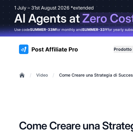
1 July – 31st August 2026 *extended
AI Agents at
Zero Cos
Use code
SUMMER-33M
for monthly and
SUMMER-33Y
for yearly subs
:site.title
Prodotto
/
/
Video
Come Creare una Strategia di Success
Home
Come Creare una Strateg