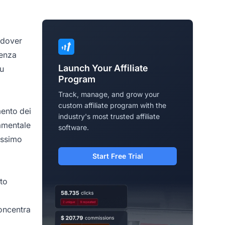
 dover
senza
Launch Your Affiliate
su
Program
Track, manage, and grow your
custom affiliate program with the
mento dei
industry's most trusted affiliate
damentale
software.
massimo
Start Free Trial
ato
concentra