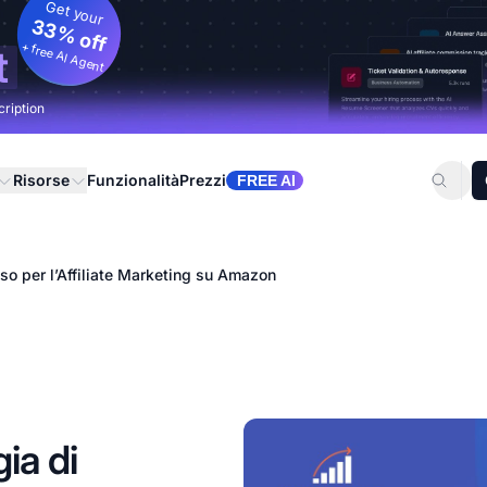
Get your
33% off
+ free AI Agent
t
cription
Risorse
Funzionalità
Prezzi
FREE AI
o per l’Affiliate Marketing su Amazon
ia di