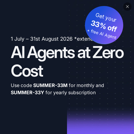
Get your
33% off
+ free AI Agent
1 July – 31st August 2026 *extended
AI Agents at Zero
Cost
Use code
SUMMER-33M
for monthly and
SUMMER-33Y
for yearly subscription