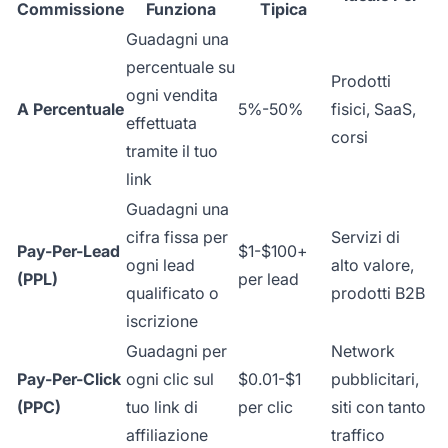
Commissione
Funziona
Tipica
Guadagni una
percentuale su
Prodotti
ogni vendita
A Percentuale
5%-50%
fisici, SaaS,
effettuata
corsi
tramite il tuo
link
Guadagni una
cifra fissa per
Servizi di
Pay-Per-Lead
$1-$100+
ogni lead
alto valore,
(PPL)
per lead
qualificato o
prodotti B2B
iscrizione
Guadagni per
Network
Pay-Per-Click
ogni clic sul
$0.01-$1
pubblicitari,
(PPC)
tuo link di
per clic
siti con tanto
affiliazione
traffico