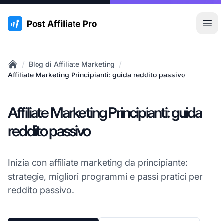
:site.title
Apr
/
/
Blog di Affiliate Marketing
Home
Affiliate Marketing Principianti: guida reddito passivo
Affiliate Marketing Principianti: guida
reddito passivo
Inizia con affiliate marketing da principiante:
strategie, migliori programmi e passi pratici per
reddito passivo
.