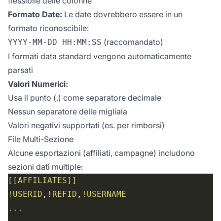
flessibile delle colonne
Formato Date:
Le date dovrebbero essere in un
formato riconoscibile:
(raccomandato)
YYYY-MM-DD HH:MM:SS
I formati data standard vengono automaticamente
parsati
Valori Numerici:
Usa il punto (.) come separatore decimale
Nessun separatore delle migliaia
Valori negativi supportati (es. per rimborsi)
File Multi-Sezione
Alcune esportazioni (affiliati, campagne) includono
sezioni dati multiple:
[[AFFILIATES]]
!USERID
,
!REFID
,
!USERNAME
...