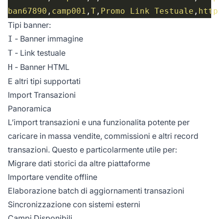
ban67890
,
camp001
,
T
,
Promo Link Testuale
,
http
Tipi banner:
- Banner immagine
I
- Link testuale
T
- Banner HTML
H
E altri tipi supportati
Import Transazioni
Panoramica
L’import transazioni e una funzionalita potente per
caricare in massa vendite, commissioni e altri record
transazioni. Questo e particolarmente utile per:
Migrare dati storici da altre piattaforme
Importare vendite offline
Elaborazione batch di aggiornamenti transazioni
Sincronizzazione con sistemi esterni
Campi Disponibili