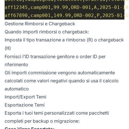
aff12345
,
camp001
,
99.99
,
ORD-001
,
A
,
2025-01-10
aff67890
,
camp001
,
149.99
,
ORD-002
,
P
,
2025-01-1
Gestione Rimborsi e Chargeback
Quando importi rimborsi o chargeback:
Imposta il tipo transazione a rimborso (
) o chargeback
R
(
)
H
Fornisci l’ID transazione genitore o order ID per
riferimento
Gli importi commissione vengono automaticamente
calcolati come valori negativi quando si usa il calcolo
automatico
Import/Export Temi
Esportazione Temi
Esporta i tuoi temi personalizzati come pacchetti
completi per backup o migrazione:
Cosa Viene Esportato: