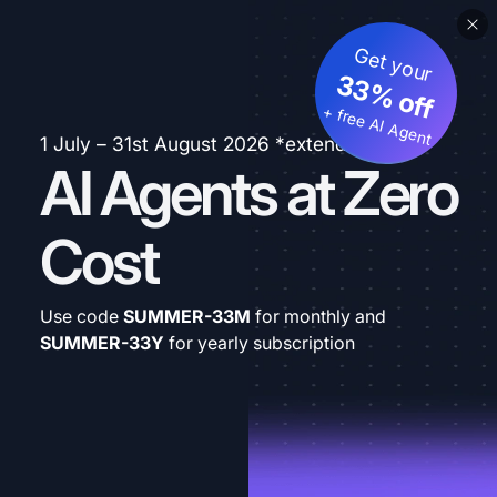
Get your
33% off
+ free AI Agent
1 July – 31st August 2026 *extended
AI Agents at Zero
Cost
Use code
SUMMER-33M
for monthly and
SUMMER-33Y
for yearly subscription