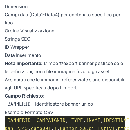
Dimensioni
Campi dati (Data1-Data4) per contenuto specifico per
tipo
Ordine Visualizzazione
Stringa SEO
ID Wrapper
Data Inserimento
Nota Importante:
L’import/export banner gestisce solo
le definizioni, non i file immagine fisici o gli asset.
Assicurati che le immagini referenziate siano disponibili
agli URL specificati dopo l’import.
Campo Richiesto:
- Identificatore banner unico
!BANNERID
Esempio Formato CSV
!BANNERID
,
!CAMPAIGNID
,
!TYPE
,
!NAME
,
!DESTINAT
ban12345
,
camp001
,
I
,
Banner Saldi Estivi
,
http