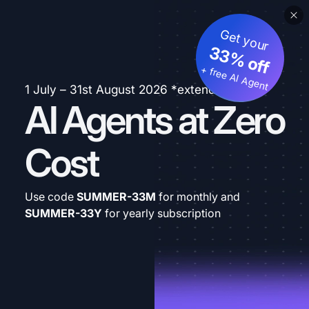
Get your
33% off
+ free AI Agent
1 July – 31st August 2026 *extended
AI Agents at Zero
Cost
Use code
SUMMER-33M
for monthly and
SUMMER-33Y
for yearly subscription