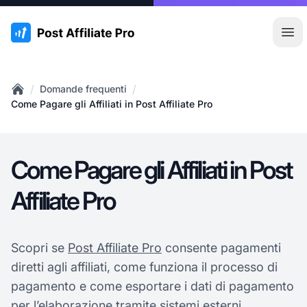
:site.title
Apr
/
/
Domande frequenti
Home
Come Pagare gli Affiliati in Post Affiliate Pro
Come Pagare gli Affiliati in Post
Affiliate Pro
Scopri se
Post Affiliate Pro
consente pagamenti
diretti agli affiliati, come funziona il processo di
pagamento e come esportare i dati di pagamento
per l’elaborazione tramite sistemi esterni.