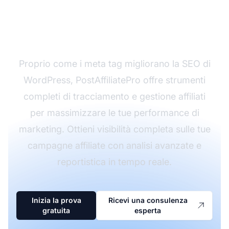
Marketing con
PostAffiliatePro
Proprio come i meta tag migliorano la SEO di
WordPress, PostAffiliatePro offre strumenti
completi di tracciamento e gestione affiliati
per massimizzare le tue performance di
marketing. Ottieni visibilità completa sulle tue
campagne affiliate con analisi avanzate e
reportistica in tempo reale.
Inizia la prova
Ricevi una consulenza
gratuita
esperta