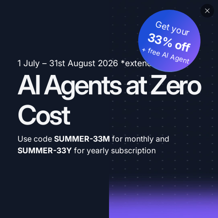
Get your
33% off
+ free AI Agent
1 July – 31st August 2026 *extended
AI Agents at Zero
Cost
Use code
SUMMER-33M
for monthly and
SUMMER-33Y
for yearly subscription