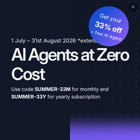
Get your
33% off
+ free AI Agent
1 July – 31st August 2026 *extended
AI Agents at Zero
Cost
Use code
SUMMER-33M
for monthly and
SUMMER-33Y
for yearly subscription