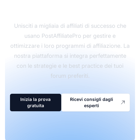
affiliazione?
Unisciti a migliaia di affiliati di successo che
usano PostAffiliatePro per gestire e
ottimizzare i loro programmi di affiliazione. La
nostra piattaforma si integra perfettamente
con le strategie e le best practice dei tuoi
forum preferiti.
Inizia la prova
Ricevi consigli dagli
gratuita
esperti