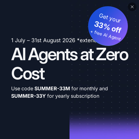
Get your
33% off
+ free AI Agent
1 July – 31st August 2026 *extended
AI Agents at Zero
Cost
Use code
SUMMER-33M
for monthly and
SUMMER-33Y
for yearly subscription