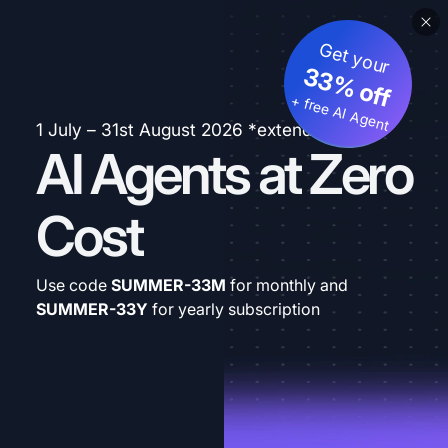
Get your
33% off
+ free AI Agent
1 July – 31st August 2026 *extended
AI Agents at Zero
Cost
Use code
SUMMER-33M
for monthly and
SUMMER-33Y
for yearly subscription