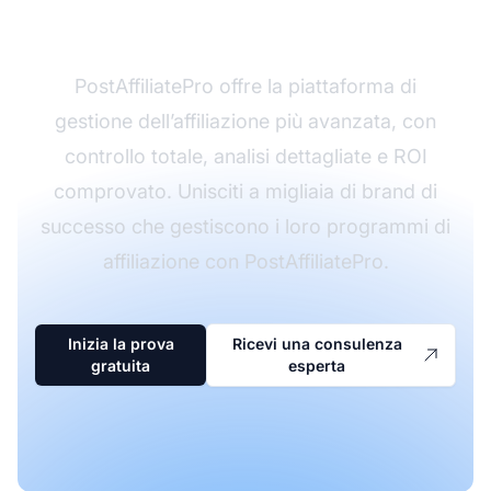
affiliazione?
PostAffiliatePro offre la piattaforma di
gestione dell’affiliazione più avanzata, con
controllo totale, analisi dettagliate e ROI
comprovato. Unisciti a migliaia di brand di
successo che gestiscono i loro programmi di
affiliazione con PostAffiliatePro.
Inizia la prova
Ricevi una consulenza
gratuita
esperta