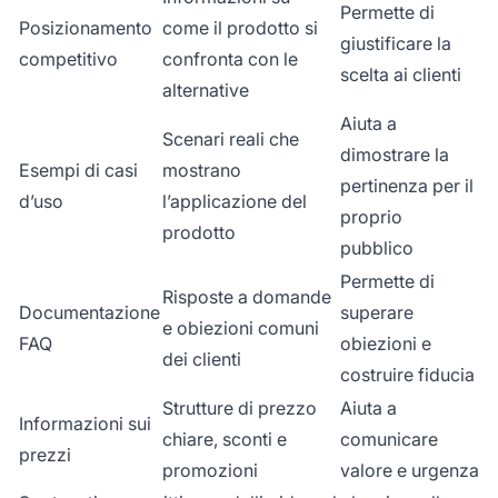
Permette di
Posizionamento
come il prodotto si
giustificare la
competitivo
confronta con le
scelta ai clienti
alternative
Aiuta a
Scenari reali che
dimostrare la
Esempi di casi
mostrano
pertinenza per il
d’uso
l’applicazione del
proprio
prodotto
pubblico
Permette di
Risposte a domande
Documentazione
superare
e obiezioni comuni
FAQ
obiezioni e
dei clienti
costruire fiducia
Strutture di prezzo
Aiuta a
Informazioni sui
chiare, sconti e
comunicare
prezzi
promozioni
valore e urgenza