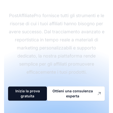
con PostAffiliatePro
PostAffiliatePro fornisce tutti gli strumenti e le
risorse di cui i tuoi affiliati hanno bisogno per
avere successo. Dal tracciamento avanzato e
reportistica in tempo reale a materiali di
marketing personalizzabili e supporto
dedicato, la nostra piattaforma rende
semplice per gli affiliati promuovere
efficacemente i tuoi prodotti.
Inizia la prova
Ottieni una consulenza
gratuita
esperta