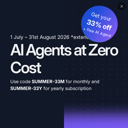
Get your
33% off
+ free AI Agent
1 July – 31st August 2026 *extended
AI Agents at Zero
Cost
Use code
SUMMER-33M
for monthly and
SUMMER-33Y
for yearly subscription