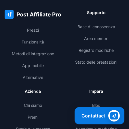
Supporto
Base di conoscenza
Prezzi
Area membri
Funzionalità
Registro modifiche
Metodi di integrazione
Stato delle prestazioni
App mobile
Alternative
Azienda
Impara
Chi siamo
Blog
Contattaci
Premi
Template
Storie di successo
Accademia marketing