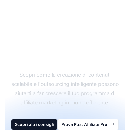
Migliora la tua strategia
di contenuti affiliati
Scopri come la creazione di contenuti
scalabile e l'outsourcing intelligente possono
aiutarti a far crescere il tuo programma di
affiliate marketing in modo efficiente.
Scopri altri consigli
Prova Post Affiliate Pro