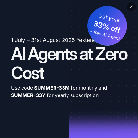
Get your
33% off
+ free AI Agent
1 July – 31st August 2026 *extended
AI Agents at Zero
Cost
Use code
SUMMER-33M
for monthly and
SUMMER-33Y
for yearly subscription