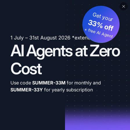
Get your
33% off
+ free AI Agent
1 July – 31st August 2026 *extended
AI Agents at Zero
Cost
Use code
SUMMER-33M
for monthly and
SUMMER-33Y
for yearly subscription