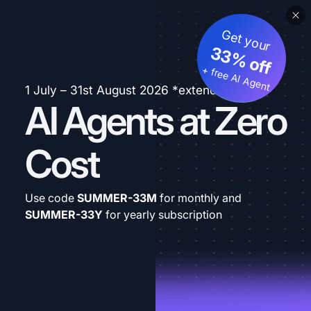
Get your
33% off
+ free AI Agent
1 July – 31st August 2026 *extended
AI Agents at Zero
Cost
Use code
SUMMER-33M
for monthly and
SUMMER-33Y
for yearly subscription