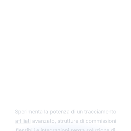
Fai crescere il tuo
programma di
affiliazione con Post
Affiliate Pro
Sperimenta la potenza di un
tracciamento
affiliati
avanzato, strutture di commissioni
flessibili e integrazioni senza soluzione di