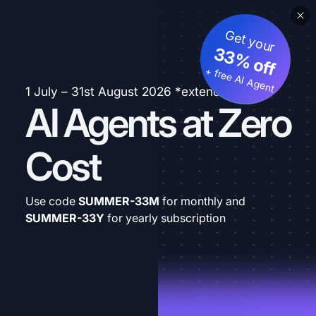
Get your
33% off
+ free AI Agent
1 July – 31st August 2026 *extended
AI Agents at Zero
Cost
Use code
SUMMER-33M
for monthly and
SUMMER-33Y
for yearly subscription