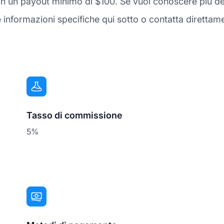
con un payout minimo di $100. Se vuoi conoscere più de
informazioni specifiche qui sotto o contatta direttamen
Tasso di commissione
5%