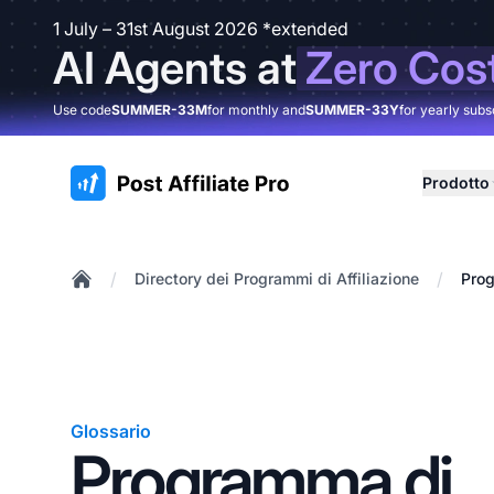
1 July – 31st August 2026 *extended
AI Agents at
Zero Cos
Use code
SUMMER-33M
for monthly and
SUMMER-33Y
for yearly subs
:site.title
Prodotto
/
/
Directory dei Programmi di Affiliazione
Prog
Home
Glossario
Programma di