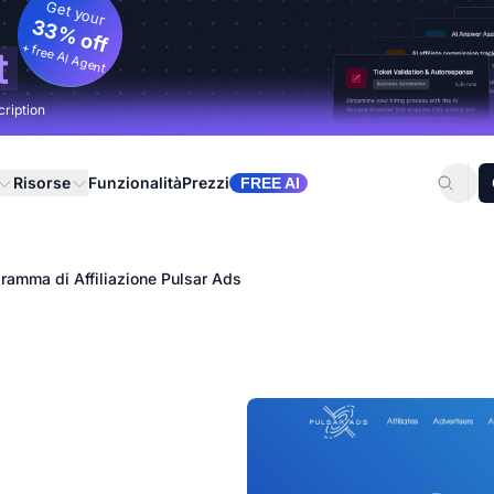
Get your
33% off
+ free AI Agent
t
cription
Risorse
Funzionalità
Prezzi
FREE AI
ramma di Affiliazione Pulsar Ads