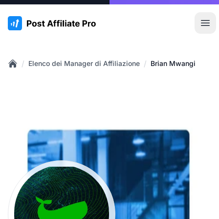
:site.title
Apr
/
/
Elenco dei Manager di Affiliazione
Brian Mwangi
Home