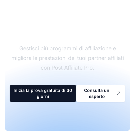
Il leader nel software di
affiliazione
Gestisci più programmi di affiliazione e
migliora le prestazioni dei tuoi partner affiliati
con
Post Affiliate Pro
.
Inizia la prova gratuita di 30
Consulta un
giorni
esperto