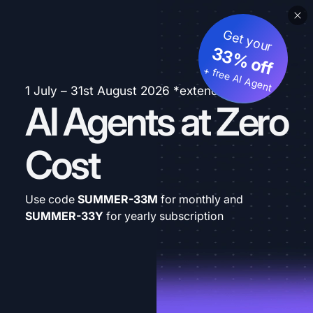
Get your
33% off
+ free AI Agent
1 July – 31st August 2026 *extended
AI Agents at Zero
Cost
Use code
SUMMER-33M
for monthly and
SUMMER-33Y
for yearly subscription