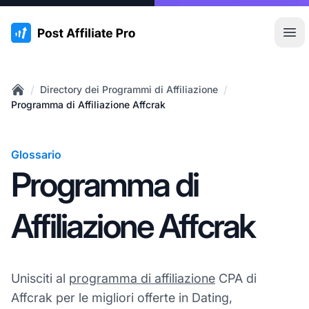
:site.title
Apr
/
/
Directory dei Programmi di Affiliazione
Home
Programma di Affiliazione Affcrak
Glossario
Programma di
Affiliazione Affcrak
Unisciti al
programma di affiliazione
CPA di
Affcrak per le migliori offerte in Dating,