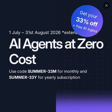
Get your
33% off
+ free AI Agent
1 July – 31st August 2026 *extended
AI Agents at Zero
Cost
Use code
SUMMER-33M
for monthly and
SUMMER-33Y
for yearly subscription