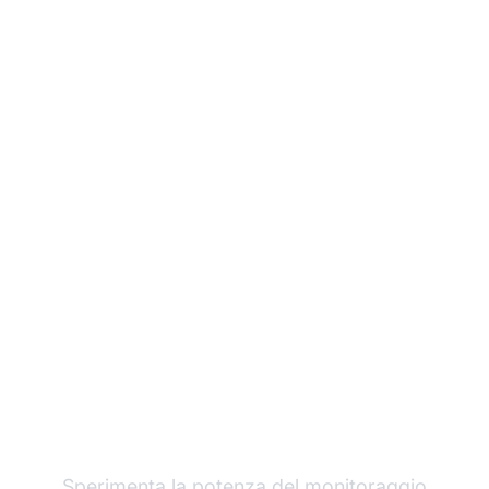
Fai crescere il tuo
programma di
affiliazione con Post
Affiliate Pro
Sperimenta la potenza del monitoraggio