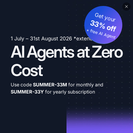
Get your
33% off
+ free AI Agent
1 July – 31st August 2026 *extended
AI Agents at Zero
Cost
Use code
SUMMER-33M
for monthly and
SUMMER-33Y
for yearly subscription