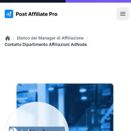
:site.title
Apr
/
/
Elenco dei Manager di Affiliazione
Home
Contatto Dipartimento Affiliazioni AdNode