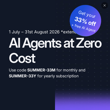
Get your
33% off
+ free AI Agent
1 July – 31st August 2026 *extended
AI Agents at Zero
Cost
Use code
SUMMER-33M
for monthly and
SUMMER-33Y
for yearly subscription