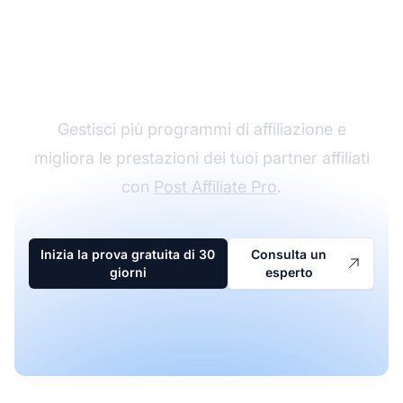
Il leader nel software di
affiliazione
Gestisci più programmi di affiliazione e
migliora le prestazioni dei tuoi partner affiliati
con
Post Affiliate Pro
.
Inizia la prova gratuita di 30
Consulta un
giorni
esperto