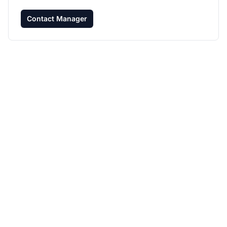
Contact Manager
Eleva il tuo Affiliate
Marketing con Post
Affiliate Pro