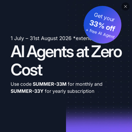
Get your
33% off
+ free AI Agent
1 July – 31st August 2026 *extended
AI Agents at Zero
Cost
Use code
SUMMER-33M
for monthly and
SUMMER-33Y
for yearly subscription