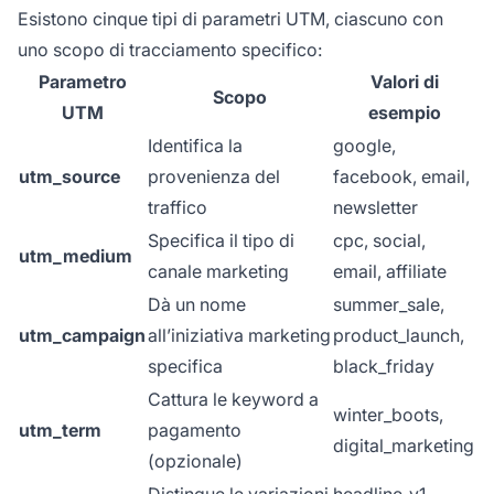
Esistono cinque tipi di parametri UTM, ciascuno con
uno scopo di tracciamento specifico:
Parametro
Valori di
Scopo
UTM
esempio
Identifica la
google,
utm_source
provenienza del
facebook, email,
traffico
newsletter
Specifica il tipo di
cpc, social,
utm_medium
canale marketing
email, affiliate
Dà un nome
summer_sale,
utm_campaign
all’iniziativa marketing
product_launch,
specifica
black_friday
Cattura le keyword a
winter_boots,
utm_term
pagamento
digital_marketing
(opzionale)