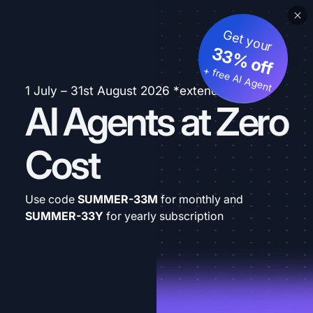
Get your
33% off
+ free AI Agent
1 July – 31st August 2026 *extended
AI Agents at Zero
Cost
Use code
SUMMER-33M
for monthly and
SUMMER-33Y
for yearly subscription