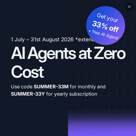
Get your
33% off
+ free AI Agent
1 July – 31st August 2026 *extended
AI Agents at Zero
Cost
Use code
SUMMER-33M
for monthly and
SUMMER-33Y
for yearly subscription