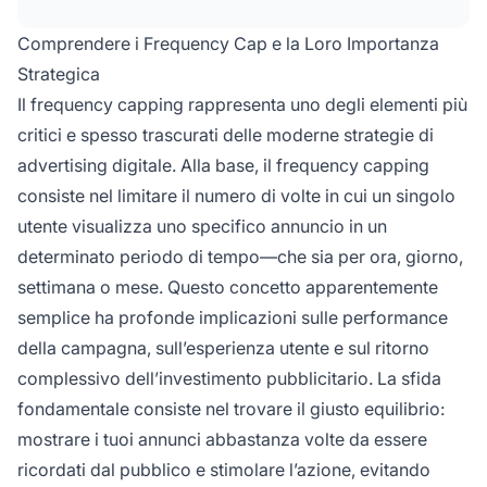
performance raggiungono il picco. Testa
diverse frequenze, aggiorna regolarmente le
Comprendere i Frequency Cap e la Loro Importanza
creatività e segmenta i pubblici per trovare il
Strategica
punto di equilibrio che massimizza l’efficacia
Il frequency capping rappresenta uno degli elementi più
evitando l’affaticamento da annunci.
critici e spesso trascurati delle moderne strategie di
advertising digitale. Alla base, il frequency capping
consiste nel limitare il numero di volte in cui un singolo
utente visualizza uno specifico annuncio in un
determinato periodo di tempo—che sia per ora, giorno,
settimana o mese. Questo concetto apparentemente
semplice ha profonde implicazioni sulle performance
della campagna, sull’esperienza utente e sul ritorno
complessivo dell’investimento pubblicitario. La sfida
fondamentale consiste nel trovare il giusto equilibrio:
mostrare i tuoi annunci abbastanza volte da essere
ricordati dal pubblico e stimolare l’azione, evitando