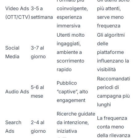
Video Ads
3-5 a
coinvolgente,
più attenti,
(OTT/CTV)
settimana
esperienza
serve meno
immersiva
frequenza
Utenti molto
Gli algoritmi
ingaggiati,
delle
Social
3-7 al
ambiente a
piattaforme
Media
giorno
scorrimento
influenzano la
rapido
visibilità
Raccomandati
Pubblico
5-6 al
periodi di
Audio Ads
“captive”, alto
mese
campagna più
engagement
lunghi
Ricerche guidate
La frequenza
Search
2-4 al
da intenzione,
conta meno
Ads
giorno
iniziativa
della rilevanza