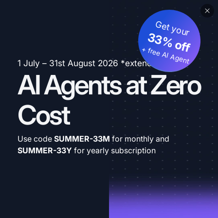
Get your
33% off
+ free AI Agent
1 July – 31st August 2026 *extended
AI Agents at Zero
Cost
Use code
SUMMER-33M
for monthly and
SUMMER-33Y
for yearly subscription