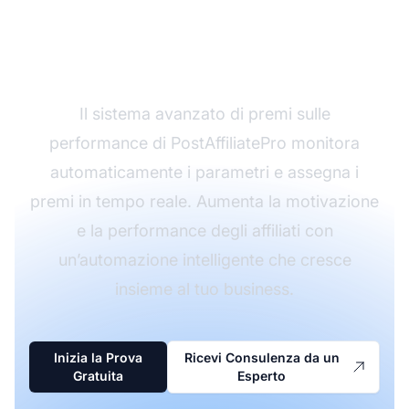
Performance con
PostAffiliatePro
Il sistema avanzato di premi sulle
performance di PostAffiliatePro monitora
automaticamente i parametri e assegna i
premi in tempo reale. Aumenta la motivazione
e la performance degli affiliati con
un’automazione intelligente che cresce
insieme al tuo business.
Inizia la Prova
Ricevi Consulenza da un
Gratuita
Esperto