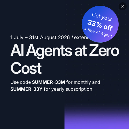
Get your
33% off
+ free AI Agent
1 July – 31st August 2026 *extended
AI Agents at Zero
Cost
Use code
SUMMER-33M
for monthly and
SUMMER-33Y
for yearly subscription