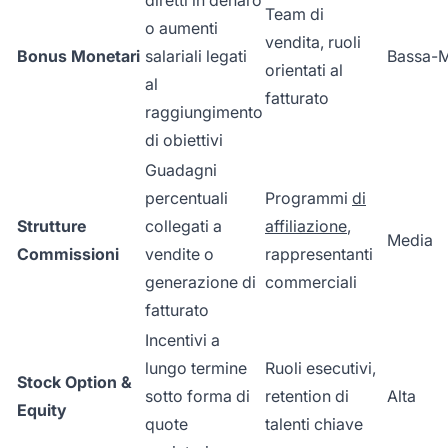
Team di
o aumenti
vendita, ruoli
Bonus Monetari
salariali legati
Bassa-
orientati al
al
fatturato
raggiungimento
di obiettivi
Guadagni
percentuali
Programmi
di
Strutture
collegati a
affiliazione
,
Media
Commissioni
vendite o
rappresentanti
generazione di
commerciali
fatturato
Incentivi a
lungo termine
Ruoli esecutivi,
Stock Option &
sotto forma di
retention di
Alta
Equity
quote
talenti chiave