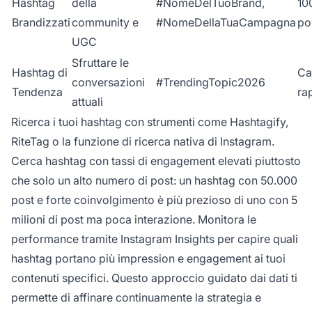
Hashtag
della
#NomeDelTuoBrand,
10
Brandizzati
community e
#NomeDellaTuaCampagna
po
UGC
Sfruttare le
Hashtag di
Ca
conversazioni
#TrendingTopic2026
Tendenza
ra
attuali
Ricerca i tuoi hashtag con strumenti come Hashtagify,
RiteTag o la funzione di ricerca nativa di Instagram.
Cerca hashtag con tassi di engagement elevati piuttosto
che solo un alto numero di post: un hashtag con 50.000
post e forte coinvolgimento è più prezioso di uno con 5
milioni di post ma poca interazione. Monitora le
performance tramite Instagram Insights per capire quali
hashtag portano più impression e engagement ai tuoi
contenuti specifici. Questo approccio guidato dai dati ti
permette di affinare continuamente la strategia e