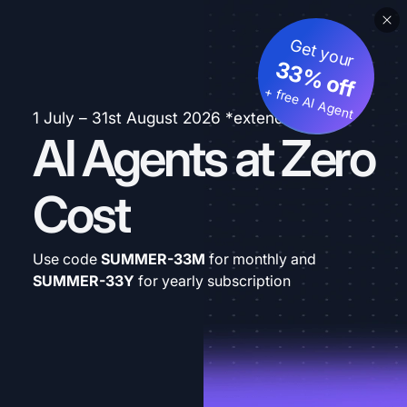
Get your
33% off
+ free AI Agent
1 July – 31st August 2026 *extended
AI Agents at Zero
Cost
Use code
SUMMER-33M
for monthly and
SUMMER-33Y
for yearly subscription