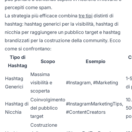
percepiti come spam.
La strategia più efficace combina
tre tipi
distinti di
hashtag: hashtag generici per la visibilità, hashtag di
nicchia per raggiungere un pubblico target e hashtag
brandizzati per la costruzione della community. Ecco
come si confrontano:
Tipo di
C
Scopo
Esempio
Hashtag
Massima
Hashtag
1-
visibilità e
#Instagram, #Marketing
Generici
di
scoperta
Coinvolgimento
10
Hashtag di
#InstagramMarketingTips,
del pubblico
50
Nicchia
#ContentCreators
target
po
Costruzione