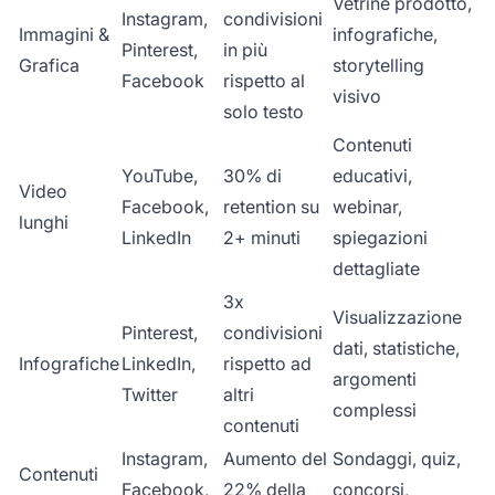
Vetrine prodotto,
Instagram,
condivisioni
Immagini &
infografiche,
Pinterest,
in più
Grafica
storytelling
Facebook
rispetto al
visivo
solo testo
Contenuti
YouTube,
30% di
educativi,
Video
Facebook,
retention su
webinar,
lunghi
LinkedIn
2+ minuti
spiegazioni
dettagliate
3x
Visualizzazione
Pinterest,
condivisioni
dati, statistiche,
Infografiche
LinkedIn,
rispetto ad
argomenti
Twitter
altri
complessi
contenuti
Instagram,
Aumento del
Sondaggi, quiz,
Contenuti
Facebook,
22% della
concorsi,