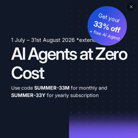
Get your
33% off
+ free AI Agent
1 July – 31st August 2026 *extended
AI Agents at Zero
Cost
Use code
SUMMER-33M
for monthly and
SUMMER-33Y
for yearly subscription