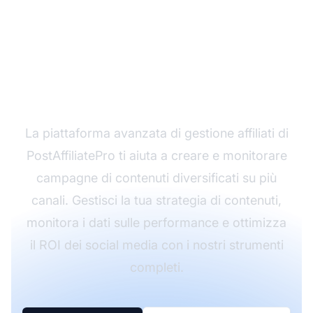
Pronto a massimizzare
il tuo engagement sui
social media?
La piattaforma avanzata di gestione affiliati di
PostAffiliatePro ti aiuta a creare e monitorare
campagne di contenuti diversificati su più
canali. Gestisci la tua strategia di contenuti,
monitora i dati sulle performance e ottimizza
il ROI dei social media con i nostri strumenti
completi.