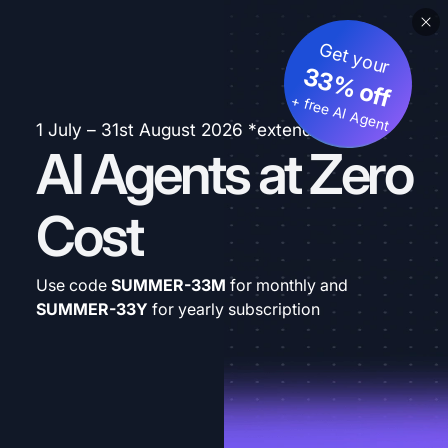
Get your
33% off
+ free AI Agent
1 July – 31st August 2026 *extended
AI Agents at Zero
Cost
Use code
SUMMER-33M
for monthly and
SUMMER-33Y
for yearly subscription