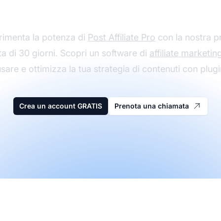
a Post Affiliate Pro g
rimenta la potenza di
Post Affiliate Pro
con la nostra p
ta di 30 giorni. Scopri un software di
affiliate marketin
sare e ottimizza la tua strategia di contenuti con plugi
Crea un account GRATIS
Prenota una chiamata