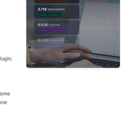
lugin.
“Come
ione