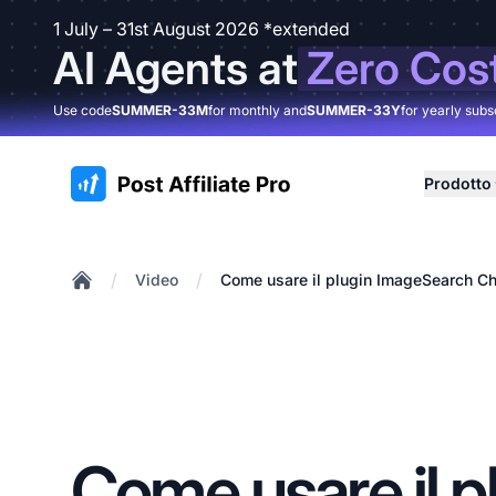
1 July – 31st August 2026 *extended
AI Agents at
Zero Cos
Use code
SUMMER-33M
for monthly and
SUMMER-33Y
for yearly subs
:site.title
Prodotto
/
/
Video
Come usare il plugin ImageSearch C
Home
Come usare il p