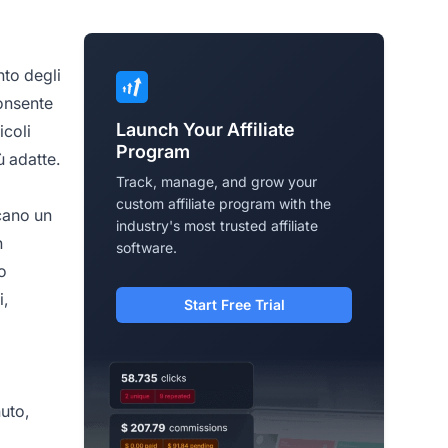
nto degli
consente
Launch Your Affiliate
icoli
Program
ù adatte.
Track, manage, and grow your
custom affiliate program with the
ocano un
industry's most trusted affiliate
h
software.
o
i,
Start Free Trial
uto,