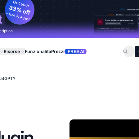
Get your
33% off
+ free AI Agent
t
cription
Risorse
Funzionalità
Prezzi
FREE AI
hatGPT?
lugin