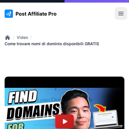
:site.title
Apr
/
/
Video
Home
Come trovare nomi di dominio disponibili GRATIS