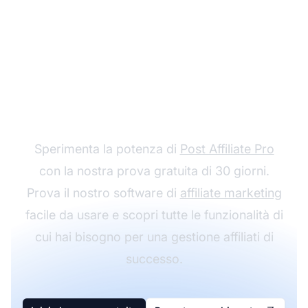
Crea un account
GRATIS
Sperimenta la potenza di
Post Affiliate Pro
con la nostra prova gratuita di 30 giorni.
Prova il nostro software di
affiliate marketing
facile da usare e scopri tutte le funzionalità di
cui hai bisogno per una gestione affiliati di
successo.