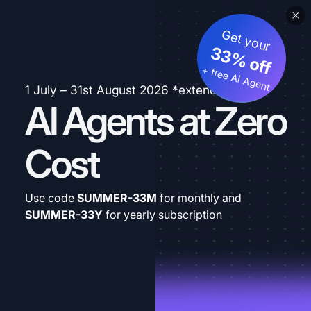
Get your
33% off
+ free AI Agent
1 July – 31st August 2026 *extended
AI Agents at Zero
Cost
Use code
SUMMER-33M
for monthly and
SUMMER-33Y
for yearly subscription