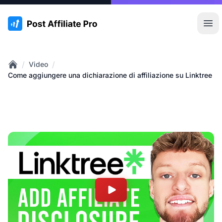
:site.title
Apr
/
/
Video
Home
Come aggiungere una dichiarazione di affiliazione su Linktree