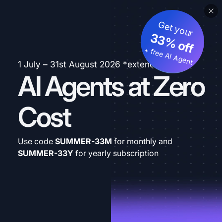
Get your
33% off
+ free AI Agent
1 July – 31st August 2026 *extended
AI Agents at Zero
Cost
Use code
SUMMER-33M
for monthly and
SUMMER-33Y
for yearly subscription