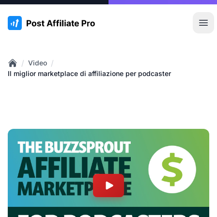
:site.title
Apr
/
/
Video
Home
Il miglior marketplace di affiliazione per podcaster