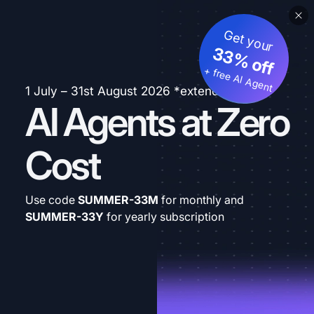
Get your
33% off
+ free AI Agent
1 July – 31st August 2026 *extended
AI Agents at Zero
Cost
Use code
SUMMER-33M
for monthly and
SUMMER-33Y
for yearly subscription