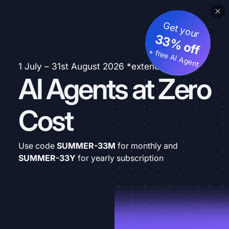
Get your
33% off
+ free AI Agent
1 July – 31st August 2026 *extended
AI Agents at Zero
Cost
Use code
SUMMER-33M
for monthly and
SUMMER-33Y
for yearly subscription