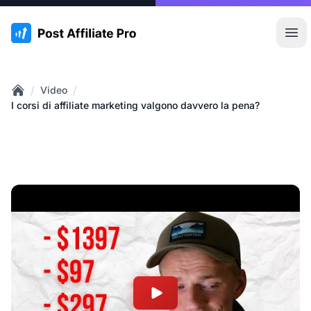
:site.title
Apr
/
/
Video
Home
I corsi di affiliate marketing valgono davvero la pena?