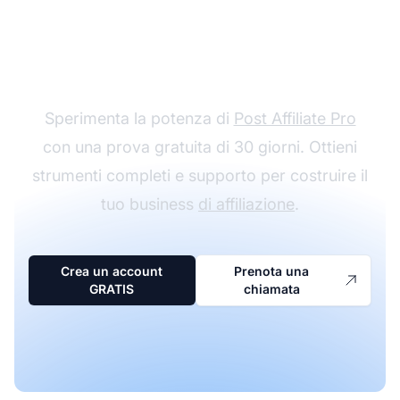
Inizia il tuo percorso
nell'affiliate marketing
Sperimenta la potenza di
Post Affiliate Pro
con una prova gratuita di 30 giorni. Ottieni
strumenti completi e supporto per costruire il
tuo business
di affiliazione
.
Crea un account
Prenota una
GRATIS
chiamata