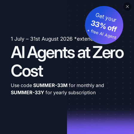
Get your
33% off
+ free AI Agent
1 July – 31st August 2026 *extended
AI Agents at Zero
Cost
Use code
SUMMER-33M
for monthly and
SUMMER-33Y
for yearly subscription