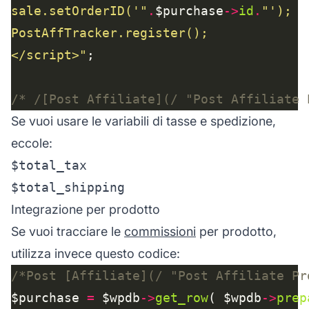
sale.setOrderID('"
.
$purchase
->
id
.
</script>"
/* /[Post Affiliate](/ "Post Affiliate 
Se vuoi usare le variabili di tasse e spedizione,
eccole:
$total_tax
$total_shipping
Integrazione per prodotto
Se vuoi tracciare le
commissioni
per prodotto,
utilizza invece questo codice:
/*Post [Affiliate](/ "Post Affiliate Pr
$purchase 
=
 $wpdb
->
get_row
( $wpdb
->
prep