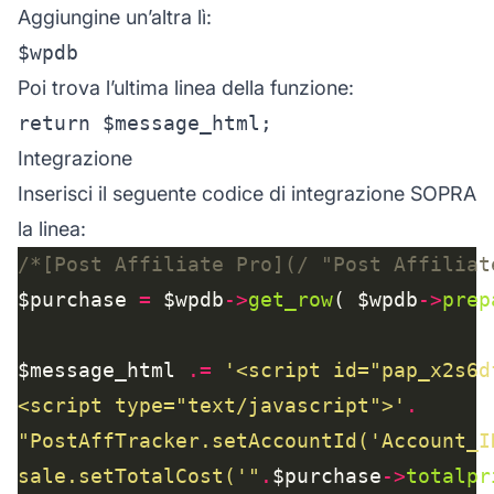
Aggiungine un’altra lì:
$wpdb
Poi trova l’ultima linea della funzione:
return $message_html;
Integrazione
Inserisci il seguente codice di integrazione SOPRA
la linea:
/*[Post Affiliate Pro](/ "Post Affiliat
$purchase 
=
 $wpdb
->
get_row
( $wpdb
->
prep
$message_html 
.=
<script type="text/javascript">'
.
sale.setTotalCost('"
.
$purchase
->
totalpr