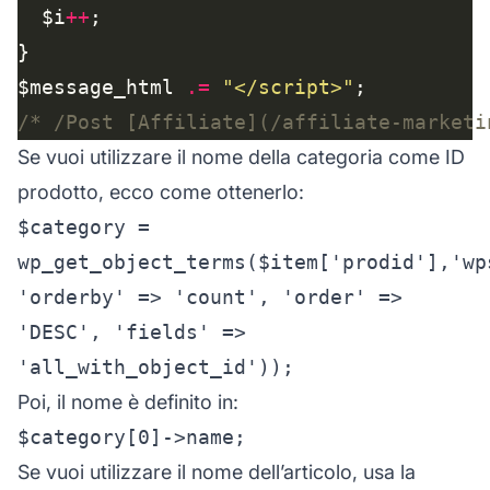
  $i
++
$message_html 
.=
"</script>"
/* /Post [Affiliate](/affiliate-marketi
Se vuoi utilizzare il nome della categoria come ID
prodotto, ecco come ottenerlo:
$category =
wp_get_object_terms($item['prodid'],'wp
'orderby' => 'count', 'order' =>
'DESC', 'fields' =>
'all_with_object_id'));
Poi, il nome è definito in:
$category[0]->name;
Se vuoi utilizzare il nome dell’articolo, usa la