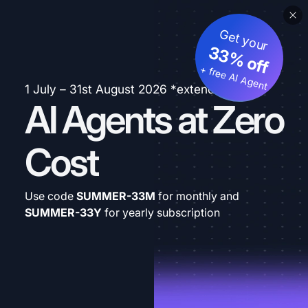
Get your
33% off
+ free AI Agent
1 July – 31st August 2026 *extended
AI Agents at Zero
Cost
Use code
SUMMER-33M
for monthly and
SUMMER-33Y
for yearly subscription