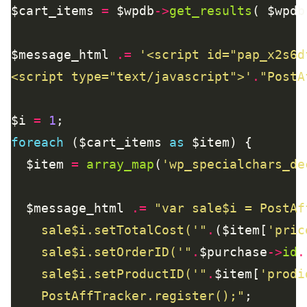
$cart_items 
=
 $wpdb
->
get_results
( $wpdb
$message_html 
.=
<script type="text/javascript">'
.
"PostA
$i 
=
1
foreach
 ($cart_items 
as
  $item 
=
array_map
(
'wp_specialchars_de
  $message_html 
.=
"var sale
$i
    sale
$i
.setTotalCost('"
.
($item[
'pric
    sale
$i
.setOrderID('"
.
$purchase
->
id
.
    sale
$i
.setProductID('"
.
$item[
'prodi
    PostAffTracker.register();"