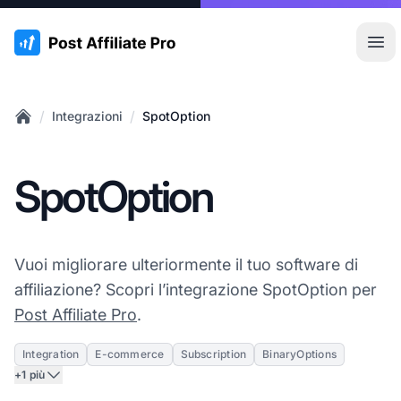
:site.title
Apr
/
/
Integrazioni
SpotOption
Home
SpotOption
Vuoi migliorare ulteriormente il tuo software di
affiliazione? Scopri l’integrazione SpotOption per
Post Affiliate Pro
.
Integration
E-commerce
Subscription
BinaryOptions
+1 più