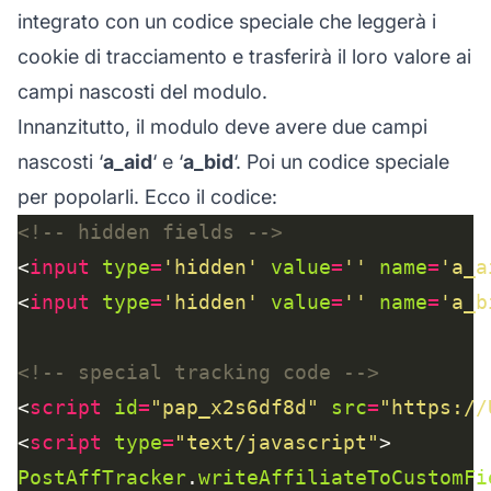
integrato con un codice speciale che leggerà i
cookie di tracciamento e trasferirà il loro valore ai
campi nascosti del modulo.
Innanzitutto, il modulo deve avere due campi
nascosti ‘
a_aid
‘ e ‘
a_bid
‘. Poi un codice speciale
per popolarli. Ecco il codice:
<!-- hidden fields -->
<
input
type
=
'hidden'
value
=
''
name
=
'a_a
<
input
type
=
'hidden'
value
=
''
name
=
'a_b
<!-- special tracking code -->
<
script
id
=
"pap_x2s6df8d"
src
=
"https://
<
script
type
=
"text/javascript"
PostAffTracker
.
writeAffiliateToCustomFi