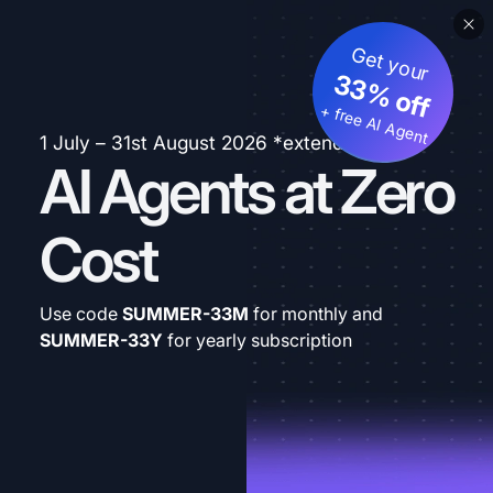
Get your
33% off
+ free AI Agent
1 July – 31st August 2026 *extended
AI Agents at Zero
Cost
Use code
SUMMER-33M
for monthly and
SUMMER-33Y
for yearly subscription