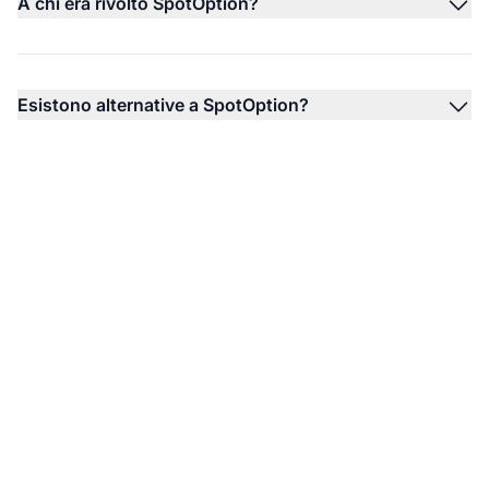
A chi era rivolto SpotOption?
Esistono alternative a SpotOption?
Potenzia il tuo
programma di