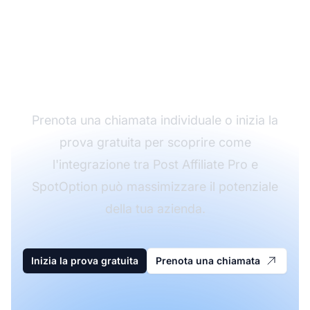
affiliazione con
l'integrazione
SpotOption
Prenota una chiamata individuale o inizia la
prova gratuita per scoprire come
l'integrazione tra Post Affiliate Pro e
SpotOption può massimizzare il potenziale
della tua azienda.
Inizia la prova gratuita
Prenota una chiamata