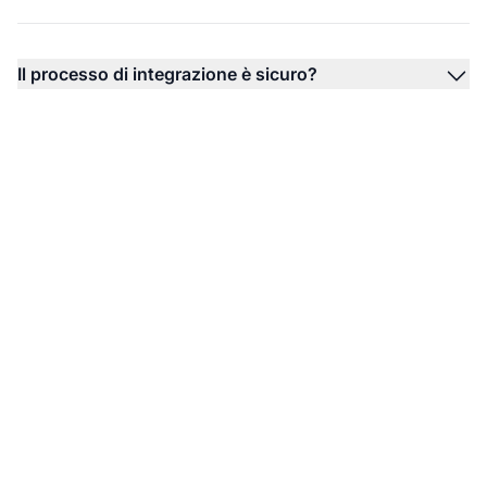
Il processo di integrazione è sicuro?
Integra RBS WorldPay
con Post Affiliate Pro