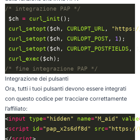
/* integrazione PAP */
 $ch 
=
curl_init
curl_setopt
($ch, 
CURLOPT_URL
, 
"https:/
curl_setopt
($ch, 
CURLOPT_POST
, 
1
curl_setopt
($ch, 
CURLOPT_POSTFIELDS
curl_exec
/* fine integrazione PAP */
Integrazione dei pulsanti
Ora, tutti i tuoi pulsanti devono essere integrati
con questo codice per tracciare correttamente
l’affiliato:
<
input
type
=
"hidden"
name
=
"M_aid"
value
<
script
id
=
"pap_x2s6df8d"
src
=
"https://
</
script