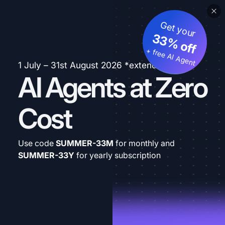
Get your
33% off
+ free AI Agent
1 July – 31st August 2026 *extended
AI Agents at Zero
Cost
Use code
SUMMER-33M
for monthly and
SUMMER-33Y
for yearly subscription