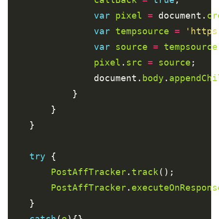
var
pixel
=
 document.
cr
var
tempsource
=
'https
var
source
=
tempsource
pixel
.
src
=
source
                document.
body
.
appendChi
try
PostAffTracker
.
track
PostAffTracker
.
executeOnRespons
catch
(
e