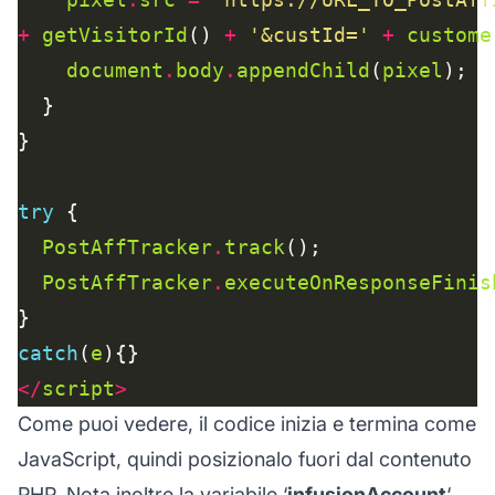
+
getVisitorId
() 
+
'&custId='
+
custome
document
.
body
.
appendChild
(
pixel
try
PostAffTracker
.
track
PostAffTracker
.
executeOnResponseFinis
catch
(
e
</
script
>
Come puoi vedere, il codice inizia e termina come
JavaScript, quindi posizionalo fuori dal contenuto
PHP. Nota inoltre la variabile ‘
infusionAccount
‘