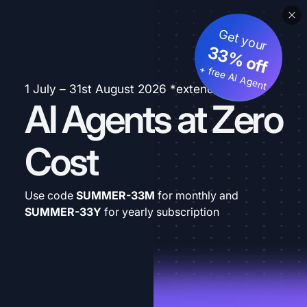
Get your
33% off
+ free AI Agent
1 July – 31st August 2026 *extended
AI Agents at Zero
Cost
Use code
SUMMER-33M
for monthly and
SUMMER-33Y
for yearly subscription