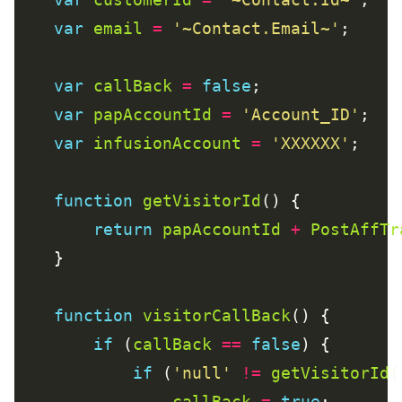
var
email
=
'~Contact.Email~'
var
callBack
=
false
var
papAccountId
=
'Account_ID'
var
infusionAccount
=
'XXXXXX'
function
getVisitorId
return
papAccountId
+
PostAffTr
function
visitorCallBack
if
 (
callBack
==
false
if
 (
'null'
!=
getVisitorId
callBack
=
true