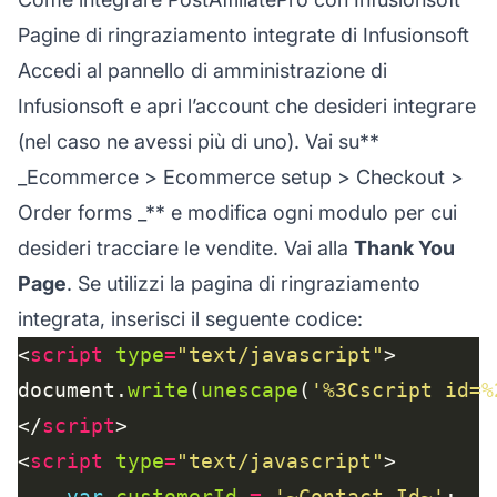
Pagine di ringraziamento integrate di Infusionsoft
Accedi al pannello di amministrazione di
Infusionsoft e apri l’account che desideri integrare
(nel caso ne avessi più di uno). Vai su**
_Ecommerce > Ecommerce setup > Checkout >
Order forms _** e modifica ogni modulo per cui
desideri tracciare le vendite. Vai alla
Thank You
Page
. Se utilizzi la pagina di ringraziamento
integrata, inserisci il seguente codice:
<
script
type
=
"text/javascript"
document.
write
(
unescape
(
'%3Cscript id=%
</
script
<
script
type
=
"text/javascript"
var
customerId
=
'~Contact.Id~'