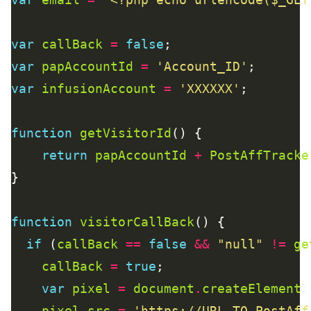
var
callBack
=
false
var
papAccountId
=
'Account_ID'
var
infusionAccount
=
'XXXXXX'
function
getVisitorId
return
papAccountId
+
PostAffTracke
function
visitorCallBack
if
 (
callBack
==
false
&&
"null"
!=
ge
callBack
=
true
var
pixel
=
document
.
createElement
(
pixel
.
src
=
'https://URL_TO_PostAff