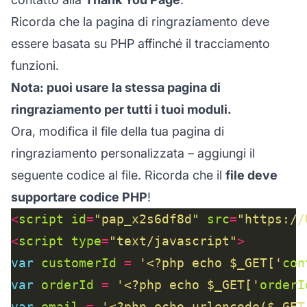
Ricorda che la pagina di ringraziamento deve
essere basata su PHP affinché il tracciamento
funzioni.
Nota: puoi usare la stessa pagina di
ringraziamento per tutti i tuoi moduli.
Ora, modifica il file della tua pagina di
ringraziamento personalizzata – aggiungi il
seguente codice al file. Ricorda che il
file deve
supportare codice PHP
!
<
script
id
=
"pap_x2s6df8d"
src
=
"https://
<
script
type
=
"text/javascript"
>
var
customerId
=
'<?php echo $_GET['
con
var
orderId
=
'<?php echo $_GET['
orderI
var
email
=
'<?php echo urlencode($_GET