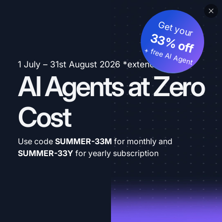
Get your
33% off
+ free AI Agent
1 July – 31st August 2026 *extended
AI Agents at Zero
Cost
Use code
SUMMER-33M
for monthly and
SUMMER-33Y
for yearly subscription