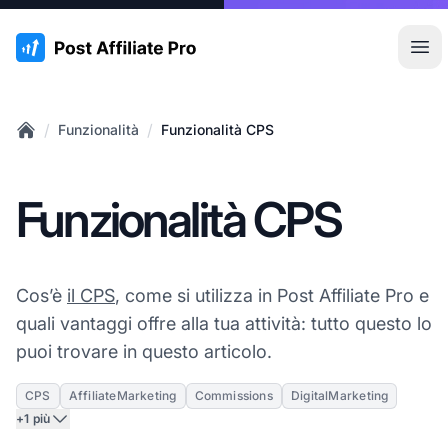
:site.title
Apr
/
/
Funzionalità
Funzionalità CPS
Home
Funzionalità CPS
Cos’è
il CPS
, come si utilizza in Post Affiliate Pro e
quali vantaggi offre alla tua attività: tutto questo lo
puoi trovare in questo articolo.
CPS
AffiliateMarketing
Commissions
DigitalMarketing
+1 più