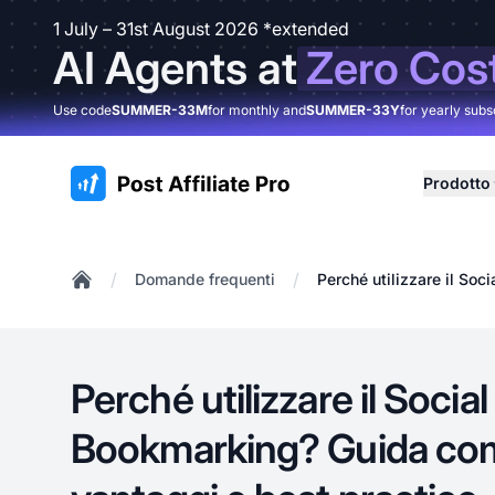
1 July – 31st August 2026 *extended
AI Agents at
Zero Cos
Use code
SUMMER-33M
for monthly and
SUMMER-33Y
for yearly subs
:site.title
Prodotto
/
/
Domande frequenti
Perché utilizzare il So
Home
Perché utilizzare il Social
Bookmarking? Guida com