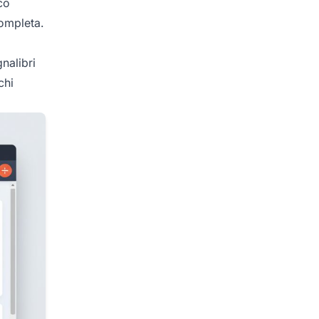
co
ompleta.
nalibri
chi