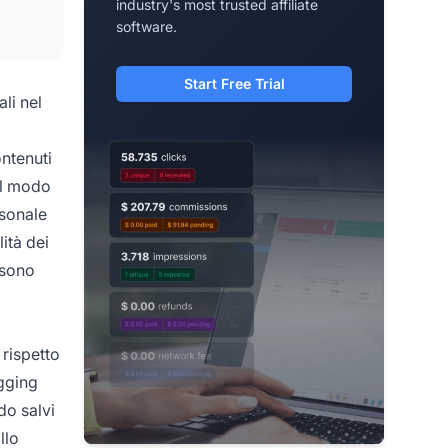
industry's most trusted affiliate
software.
Start Free Trial
li nel
o
ntenuti
il modo
rsonale
ità dei
ssono
 rispetto
agging
do salvi
llo