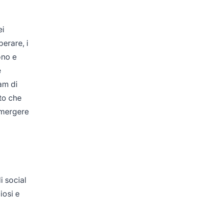
ei
perare, i
ono e
e
am di
to che
’emergere
i social
iosi e