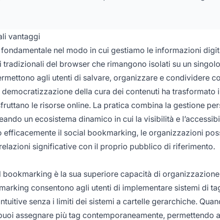
li vantaggi
ondamentale nel modo in cui gestiamo le informazioni digita
tradizionali del browser che rimangono isolati su un singol
ettono agli utenti di salvare, organizzare e condividere co
a democratizzazione della cura dei contenuti ha trasformato 
fruttano le risorse online. La pratica combina la gestione pe
ando un ecosistema dinamico in cui la visibilità e l’accessibil
o efficacemente il social bookmarking, le organizzazioni po
elazioni significative con il proprio pubblico di riferimento.
ial bookmarking è la sua superiore capacità di organizzazione
kmarking consentono agli utenti di implementare sistemi di t
ntuitive senza i limiti dei sistemi a cartelle gerarchiche. Quan
, puoi assegnare più tag contemporaneamente, permettendo a