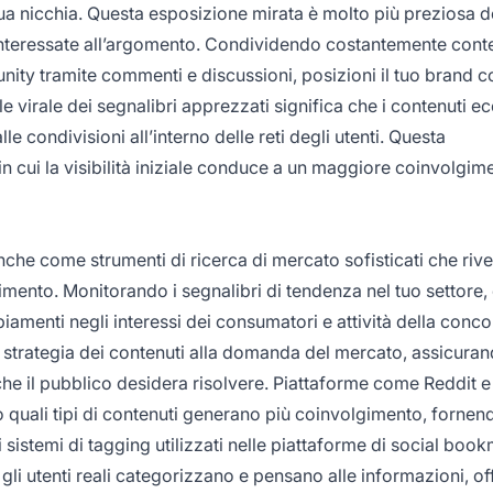
ua nicchia. Questa esposizione mirata è molto più preziosa d
nteressate all’argomento. Condividendo costantemente conte
nity tramite commenti e discussioni, posizioni il tuo brand 
le virale dei segnalibri apprezzati significa che i contenuti ec
 condivisioni all’interno delle reti degli utenti. Questa
n cui la visibilità iniziale conduce a un maggiore coinvolgim
he come strumenti di ricerca di mercato sofisticati che riv
rimento. Monitorando i segnalibri di tendenza nel tuo settore, 
amenti negli interessi dei consumatori e attività della conco
ua strategia dei contenuti alla domanda del mercato, assicura
che il pubblico desidera risolvere. Piattaforme come Reddit 
 quali tipi di contenuti generano più coinvolgimento, fornen
 i sistemi di tagging utilizzati nelle piattaforme di social boo
gli utenti reali categorizzano e pensano alle informazioni, o