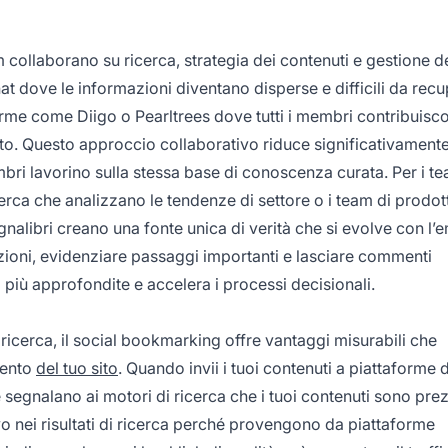
m collaborano su ricerca, strategia dei contenuti e gestione d
hat dove le informazioni diventano disperse e difficili da recu
rme come Diigo o Pearltrees dove tutti i membri contribuisc
to. Questo approccio collaborativo riduce significativament
bri lavorino sulla stessa base di conoscenza curata. Per i te
erca che analizzano le tendenze di settore o i team di prodot
gnalibri creano una fonte unica di verità che si evolve con l
azioni, evidenziare passaggi importanti e lasciare commenti
i più approfondite e accelera i processi decisionali.
i ricerca, il social bookmarking offre vantaggi misurabili che
mento
del tuo sito
. Quando invii i tuoi contenuti a piattaforme d
 segnalano ai motori di ricerca che i tuoi contenuti sono prez
ivo nei risultati di ricerca perché provengono da piattaforme