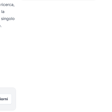
 ricerca,
 la
n singolo
.
iorni