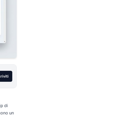
riviti
ip di
ngono un