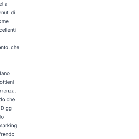
ella
nuti di
come
cellenti
ento, che
elano
ottieni
rrenza.
ndo che
e Digg
do
kmarking
ffrendo