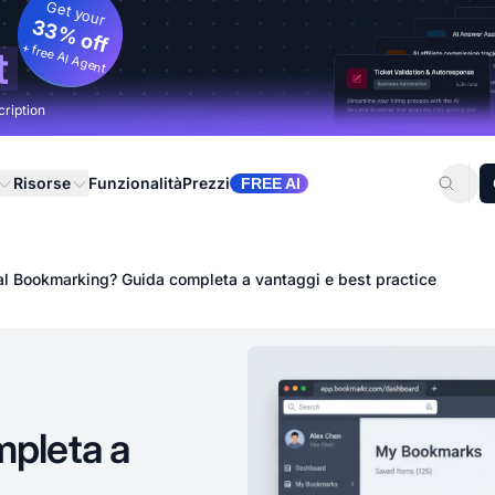
Get your
33% off
+ free AI Agent
t
cription
Risorse
Funzionalità
Prezzi
FREE AI
cial Bookmarking? Guida completa a vantaggi e best practice
pleta a