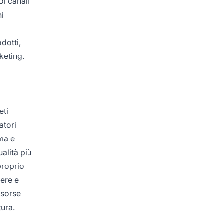
oi canali
ni
dotti,
keting.
eti
atori
rma e
alità più
proprio
ere e
isorse
tura.