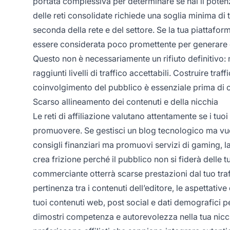
portata complessiva per determinare se hai il poten
delle reti consolidate richiede una soglia minima di 
seconda della rete e del settore. Se la tua piattafor
essere considerata poco promettente per generare co
Questo non è necessariamente un rifiuto definitivo: 
raggiunti livelli di traffico accettabili. Costruire tr
coinvolgimento del pubblico è essenziale prima di 
Scarso allineamento dei contenuti e della nicchia
Le reti di affiliazione valutano attentamente se i tuoi
promuovere. Se gestisci un blog tecnologico ma vuo
consigli finanziari ma promuovi servizi di gaming, l
crea frizione perché il pubblico non si fiderà delle 
commerciante otterrà scarse prestazioni dal tuo traf
pertinenza tra i contenuti dell’editore, le aspettati
tuoi contenuti web, post social e dati demografici p
dimostri competenza e autorevolezza nella tua nicch