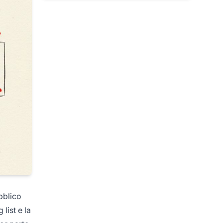
ubblico
 list e la