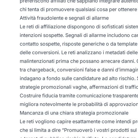
preferiscono affiliati che sappiano integrare autenti
chi tenta di promuovere qualsiasi cosa per ottener
Attività fraudolente e segnali di allarme
Le reti di affiliazione dispongono di sofisticati siste
intenzioni sospette. Segnali di allarme includono ca
contatto sospette, risposte generiche o da template 
delle conversioni. Le reti analizzano i metadati delle
malintenzionati prima che possano arrecare danni. Gl
tra chargeback, conversioni false e danni d’immagi
indagano a fondo sulle candidature ad alto rischio. 
strategie promozionali vaghe, affermazioni di traffico
Costruire fiducia tramite comunicazione trasparente,
migliora notevolmente le probabilità di approvazion
Mancanza di una chiara strategia promozionale
Le reti vogliono capire esattamente come intendi 
che si limita a dire “Promuoverò i vostri prodotti sul