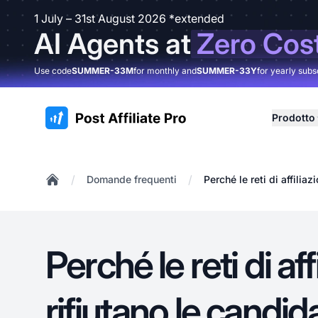
1 July – 31st August 2026 *extended
AI Agents at
Zero Cos
Use code
SUMMER-33M
for monthly and
SUMMER-33Y
for yearly subs
:site.title
Prodotto
/
/
Domande frequenti
Perché le reti di affilia
Home
Perché le reti di aff
rifiutano le candid