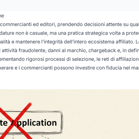
ne
a commercianti ed editori, prendendo decisioni attente su qual
idature non è casuale, ma una pratica strategica volta a prot
ità e mantenere l’integrità dell’intero ecosistema affiliato. Le
 attività fraudolente, danni al marchio, chargeback e, in defin
plementando rigorosi processi di selezione, le reti di affiliazi
sperare e i commercianti possono investire con fiducia nel ma