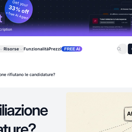
Get your
33% off
+ free AI Agent
t
cription
Risorse
Funzionalità
Prezzi
FREE AI
zione rifiutano le candidature?
iliazione
ature?