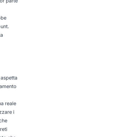
or parte
a
bbe
unt.
ta
 aspetta
neamento
na reale
zzare i
 che
reti