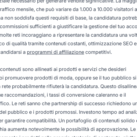
ziale necessario per generare vendite significative. La maggi
traffico mensile, che può variare da 1.000 a 10.000 visitatori 
ma non soddisfa questi requisiti di base, la candidatura potre
mmissioni sufficienti a giustificare la gestione del tuo acco
molte reti incoraggiano a ripresentare la candidatura una vol
affico di qualità tramite contenuti costanti, ottimizzazione SEO e
candidarsi a
programmi di affiliazione
competitivi.
 contenuti sono allineati ai prodotti e servizi che desideri
i promuovere prodotti di moda, oppure se il tuo pubblico si
a rete probabilmente rifiuterà la candidatura. Questo disalli
tue raccomandazioni, i tassi di conversione caleranno e il
fico. Le reti sanno che partnership di successo richiedono u
ve del pubblico e i prodotti promossi. Investono tempo ad anali
er garantire compatibilità. Un portafoglio di contenuti solido
ia aumenta notevolmente le possibilità di approvazione. Le 