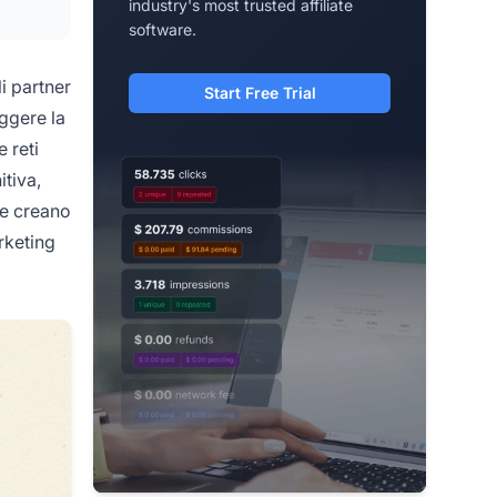
industry's most trusted affiliate
software.
i partner
Start Free Trial
eggere la
 reti
itiva,
one creano
rketing