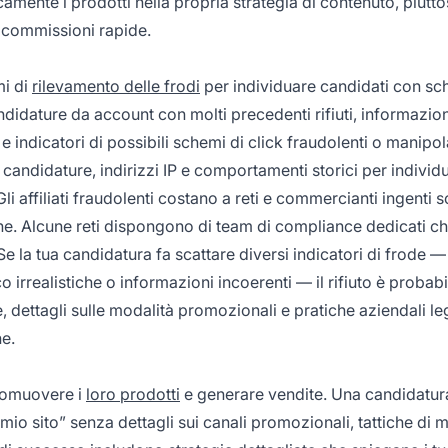
camente i prodotti nella propria strategia di contenuto, piutt
e commissioni rapide.
mi di
rilevamento delle frodi
per individuare candidati con sc
ndidature da account con molti precedenti rifiuti, informazion
e indicatori di possibili schemi di click fraudolenti o manipo
 candidature, indirizzi IP e comportamenti storici per individu
i affiliati fraudolenti costano a reti e commercianti ingenti
ne. Alcune reti dispongono di team di compliance dedicati c
Se la tua candidatura fa scattare diversi indicatori di frode
 irrealistiche o informazioni incoerenti — il rifiuto è probabi
 dettagli sulle modalità promozionali e pratiche aziendali le
e.
promuovere i
loro prodotti
e generare vendite. Una candidatur
 mio sito” senza dettagli sui canali promozionali, tattiche di 