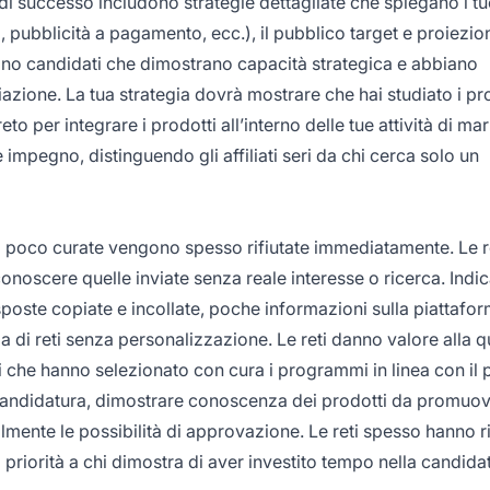
e di successo includono strategie dettagliate che spiegano i tu
, pubblicità a pagamento, ecc.), il pubblico target e proiezio
zzano candidati che dimostrano capacità strategica e abbiano
iazione. La tua strategia dovrà mostrare che hai studiato i pro
o per integrare i prodotti all’interno delle tue attività di mar
 impegno, distinguendo gli affiliati seri da chi cerca solo un
o poco curate vengono spesso rifiutate immediatamente. Le r
onoscere quelle inviate senza reale interesse o ricerca. Indic
poste copiate e incollate, poche informazioni sulla piattafo
di reti senza personalizzazione. Le reti danno valore alla qu
ti che hanno selezionato con cura i programmi in linea con il 
 candidatura, dimostrare conoscenza dei prodotti da promuov
mente le possibilità di approvazione. Le reti spesso hanno r
la priorità a chi dimostra di aver investito tempo nella candida