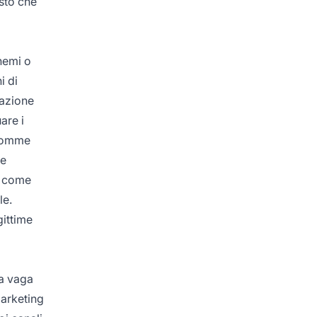
osto che
hemi o
i di
lazione
are i
 somme
he
 — come
le.
gittime
a vaga
marketing