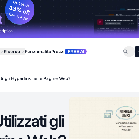
Get your
33% off
+ free AI Agent
t
cription
Risorse
Funzionalità
Prezzi
FREE AI
ti gli Hyperlink nelle Pagine Web?
lizzati gli