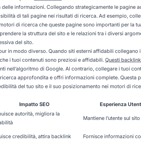
hia delle informazioni. Collegando strategicamente le pagine a
ibilità di tali pagine nei risultati di ricerca. Ad esempio, coll
otori di ricerca che queste pagine sono importanti per la tua 
mprendere la struttura del sito e le relazioni tra i diversi argom
ssiva del sito.
r in modo diverso. Quando siti esterni affidabili collegano i
che i tuoi contenuti sono preziosi e affidabili.
Questi backlink
ti nell’algoritmo di Google. Al contrario, collegare i tuoi con
 ricerca approfondita e offri informazioni complete. Questa p
edibilità del tuo sito e il suo posizionamento nei motori di ric
Impatto SEO
Esperienza Uten
buisce autorità, migliora la
Mantiene l’utente sul sito
bilità
isce credibilità, attira backlink
Fornisce informazioni c