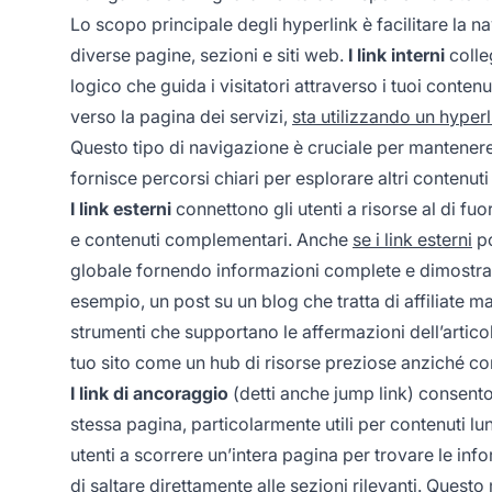
Lo scopo principale degli hyperlink è facilitare la 
diverse pagine, sezioni e siti web.
I link interni
colle
logico che guida i visitatori attraverso i tuoi conte
verso la pagina dei servizi,
sta utilizzando un hyperl
Questo tipo di navigazione è cruciale per mantenere 
fornisce percorsi chiari per esplorare altri contenut
I link esterni
connettono gli utenti a risorse al di fuo
e contenuti complementari. Anche
se i link esterni
po
globale fornendo informazioni complete e dimostran
esempio, un post su un blog che tratta di affiliate ma
strumenti che supportano le affermazioni dell’articol
tuo sito come un hub di risorse preziose anziché com
I link di ancoraggio
(detti anche jump link) consenton
stessa pagina, particolarmente utili per contenuti 
utenti a scorrere un’intera pagina per trovare le in
di saltare direttamente alle sezioni rilevanti. Quest