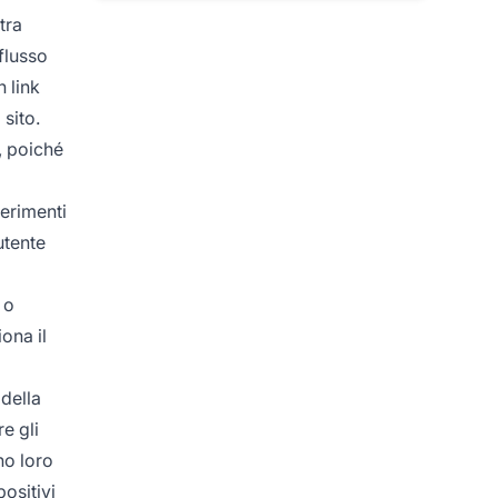
tra
flusso
n link
 sito.
, poiché
ferimenti
utente
d
 o
ona il
 della
e gli
no loro
positivi