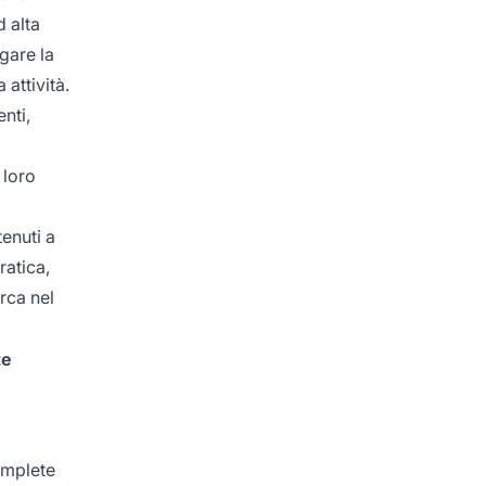
d alta
egare la
attività.
enti,
 loro
tenuti a
ratica,
erca nel
te
omplete