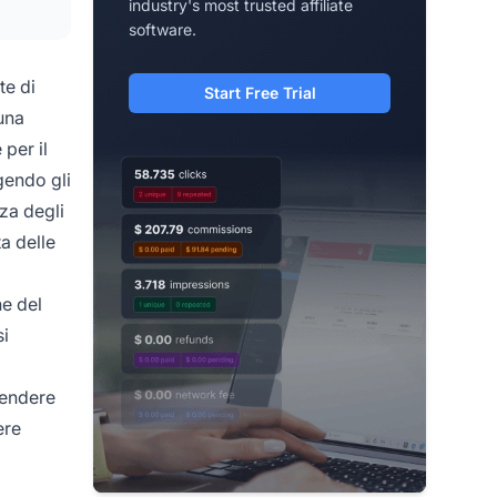
industry's most trusted affiliate
software.
te di
Start Free Trial
una
per il
gendo gli
za degli
ta delle
he del
si
rendere
ere