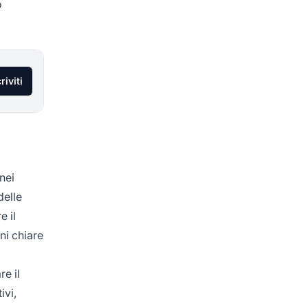
o
riviti
nei
delle
e il
ni chiare
re il
ivi,