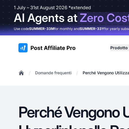
1 July – 31st August 2026 *extended
AI Agents at
Zero Cos
Use code
SUMMER-33M
for monthly and
SUMMER-33Y
for yearly subs
:site.title
Prodotto
/
/
Domande frequenti
Perché Vengono Utilizza
Home
Perché Vengono Uti