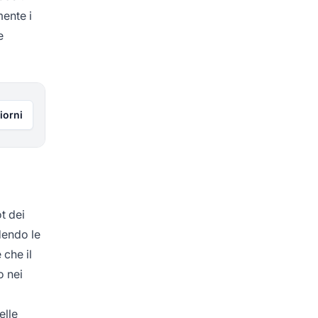
mente i
e
iorni
t dei
dendo le
 che il
o nei
elle