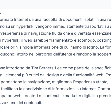
k
ormato Internet da una raccolta di documenti isolati in una re
cano su un hyperlink, vengono immediatamente trasportati su 
esperienza di navigazione fluida che è diventata essenziale 
gli hyperlink, il web sarebbe frammentato e scomodo, costrin
rcare ogni singola informazione di cui hanno bisogno. La for
riducono l’attrito nel percorso dell’utente e rendono la scoper
enne introdotto da Tim Berners-Lee come parte delle specific
 elementi più critici del design e della funzionalità web. Es
ermettono la navigazione, migliorano l’esperienza utente,
e facilitano la condivisione di informazioni su Internet. Comp
ppatori web, creatori di contenuti e marketer digitali a prend
nizzazione dei contenuti.
e