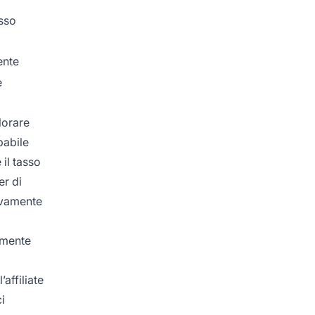
esso
tente
e
lorare
babile
il tasso
er di
tivamente
lmente
affiliate
i