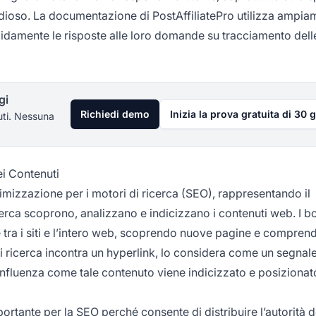
dioso. La documentazione di PostAffiliatePro utilizza ampia
rapidamente le risposte alle loro domande su tracciamento dell
gi
Richiedi demo
Inizia la prova gratuita di 30 g
uti. Nessuna
ei Contenuti
imizzazione per i motori di ricerca (SEO), rappresentando il
erca scoprono, analizzano e indicizzano i contenuti web. I bo
e tra i siti e l’intero web, scoprendo nuove pagine e compren
di ricerca incontra un hyperlink, lo considera come un segnale
 influenza come tale contenuto viene indicizzato e posizionat
ortante per la
SEO perché
consente di distribuire l’autorità d