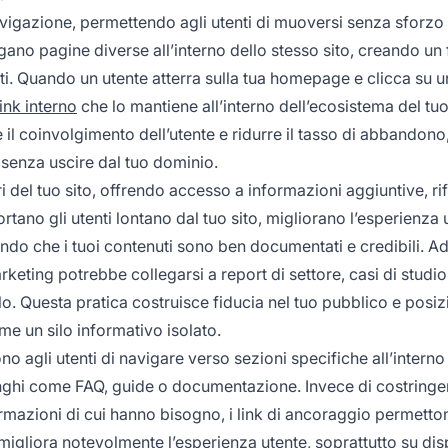
navigazione, permettendo agli utenti di muoversi senza sforzo 
gano pagine diverse all’interno dello stesso sito, creando un 
nuti. Quando un utente atterra sulla tua homepage e clicca su u
ink interno
che lo mantiene all’interno dell’ecosistema del tuo
il coinvolgimento dell’utente e ridurre il tasso di abbandono
i senza uscire dal tuo dominio.
ri del tuo sito, offrendo accesso a informazioni aggiuntive, ri
rtano gli utenti lontano dal tuo sito, migliorano l’esperienza 
do che i tuoi contenuti sono ben documentati e credibili. A
rketing potrebbe collegarsi a report di settore, casi di studio
o. Questa pratica costruisce fiducia nel tuo pubblico e posizi
e un silo informativo isolato.
o agli utenti di navigare verso sezioni specifiche all’interno
lunghi come FAQ, guide o documentazione. Invece di costringer
formazioni di cui hanno bisogno, i link di ancoraggio permetto
o migliora notevolmente l’esperienza utente, soprattutto su dis