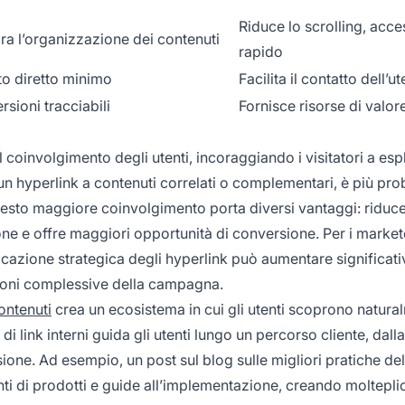
Riduce lo scrolling, acc
ra l’organizzazione dei contenuti
rapido
to diretto minimo
Facilita il contatto dell’u
sioni tracciabili
Fornisce risorse di valor
l coinvolgimento degli utenti, incoraggiando i visitatori a esp
 un hyperlink a contenuti correlati o complementari, è più pro
uesto maggiore coinvolgimento porta diversi vantaggi: riduce 
e e offre maggiori opportunità di conversione. Per i market
llocazione strategica degli hyperlink può aumentare significa
stazioni complessive della campagna.
contenuti
crea un ecosistema in cui gli utenti scoprono natura
di link interni guida gli utenti lungo un percorso cliente, dalla
one. Ad esempio, un post sul blog sulle migliori pratiche dell’
ti di prodotti e guide all’implementazione, creando molteplic