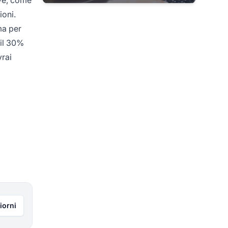
ioni.
ma per
 il 30%
vrai
iorni