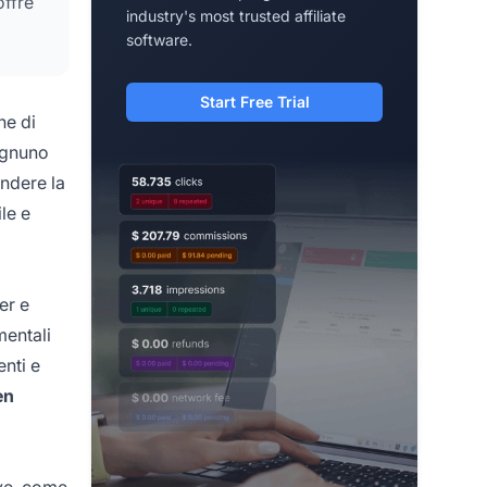
offre
industry's most trusted affiliate
software.
Start Free Trial
ne di
 ognuno
andere la
le e
er e
mentali
enti e
en
ive, come