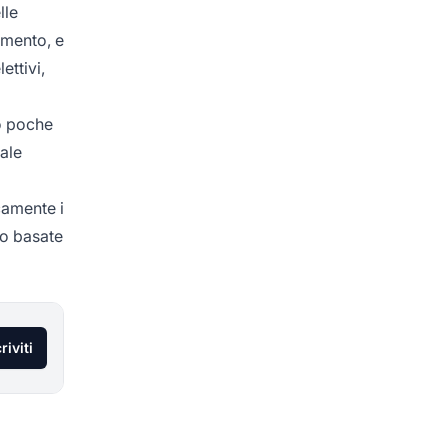
lle
gimento, e
ettivi,
to poche
eale
camente i
no basate
riviti