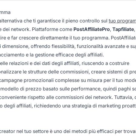
ramma
alternativa che ti garantisce il pieno controllo sul
tuo progra
ie dei network. Piattaforme come
PostAffiliatePro
,
Tapfiliate
,
ire e far crescere direttamente il tuo programma. PostAffiliat
 dimensione, offrendo flessibilità, funzionalità avanzate e s
cciamento e la gestione efficace degli affiliati.
le relazioni e dei dati degli affiliati, riuscendo a costruire
nalizzare le strutture delle commissioni, creare sistemi di pr
are campagne promozionali complesse su misura per il tuo mode
un modello di prezzo basato sulle performance, quindi paghi s
 conveniente rispetto alle commissioni dei network. Tuttavia, 
 degli affiliati, richiedendo una strategia di marketing proatt
creator nel tuo settore è uno dei metodi più efficaci per trova