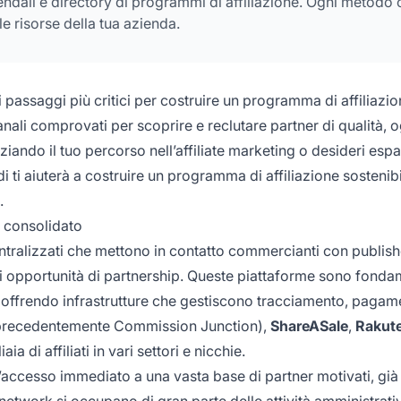
iendali e directory di programmi di affiliazione. Ogni metodo 
e risorse della tua azienda.
 passaggi più critici per costruire un programma di affiliazio
nali comprovati per scoprire e reclutare partner di qualità,
iziando il tuo percorso nell’affiliate marketing o desideri esp
 ti aiuterà a costruire un programma di affiliazione sostenibi
.
e consolidato
ralizzati che mettono in contatto commercianti con publish
a di opportunità di partnership. Queste piattaforme sono fonda
ni, offrendo infrastrutture che gestiscono tracciamento, pagam
recedentemente Commission Junction),
ShareASale
,
Rakut
 di affiliati in vari settori e nicchie.
 l’accesso immediato a una vasta base di partner motivati, già
 I network si occupano di gran parte delle attività amministrat