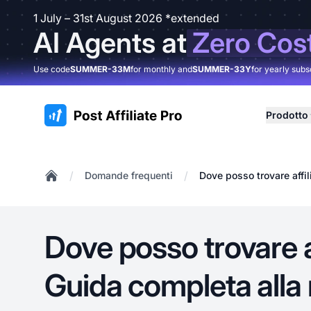
1 July – 31st August 2026 *extended
AI Agents at
Zero Cos
Use code
SUMMER-33M
for monthly and
SUMMER-33Y
for yearly subs
:site.title
Prodotto
/
/
Domande frequenti
Dove posso trovare affili
Home
Dove posso trovare af
Guida completa alla 