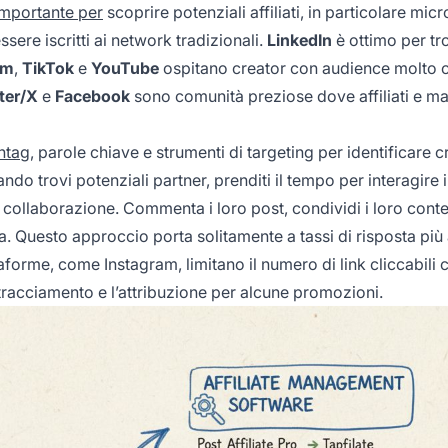
importante per
scoprire potenziali affiliati, in particolare micr
sere iscritti ai network tradizionali.
LinkedIn
è ottimo per tr
am
,
TikTok
e
YouTube
ospitano creator con audience molto c
ter/X
e
Facebook
sono comunità preziose dove affiliati e ma
htag
, parole chiave e strumenti di targeting per identificare c
ando trovi potenziali partner, prenditi il tempo per interagire
 collaborazione. Commenta i loro post, condividi i loro conte
a. Questo approccio porta solitamente a tassi di risposta più a
forme, come Instagram, limitano il numero di link cliccabili c
 tracciamento e l’attribuzione per alcune promozioni.