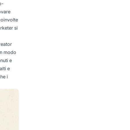
o-
ovare
oinvolte
rketer si
reator
 in modo
nuti e
lti e
he i