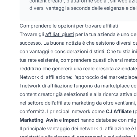
content creator, piattaforme social, siti web az
diversi vantaggi a seconda delle esigenze e dell
Comprendere le opzioni per trovare affiliati
Trovare gli
affiliati giusti
per la tua azienda è uno dei
successo. La buona notizia è che esistono diversi ca
con vantaggi e considerazioni distinti. Che tu stia in
tua rete esistente, comprendere questi diversi metodi
redditizio che genererà una reale crescita aziendale
Network di affiliazione: l’approccio del marketplac
I
network di affiliazione
fungono da marketplace cent
content creator già selezionati e alla ricerca attiv
nel settore dell’affiliate marketing da oltre vent’an
conformità. I principali network come
CJ Affiliate
(p
Marketing
,
Awin
e
Impact
hanno database con migliaia
Il principale vantaggio dei network di affiliazione è
registrati e alla ricerca di programmi a cui aderire.