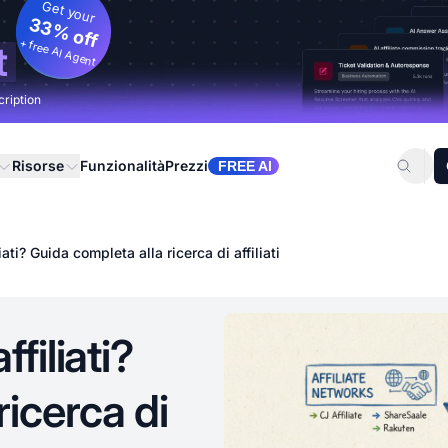
Get your
33% off
+ free AI Agent
t
cription
Risorse
Funzionalità
Prezzi
FREE AI
ati? Guida completa alla ricerca di affiliati
filiati?
ricerca di