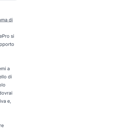
mma di
ePro si
upporto
emi a
llo di
olo
dovrai
iva e,
re