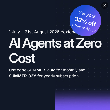
Get your
33% off
+ free AI Agent
1 July – 31st August 2026 *extended
AI Agents at Zero
Cost
Use code
SUMMER-33M
for monthly and
SUMMER-33Y
for yearly subscription