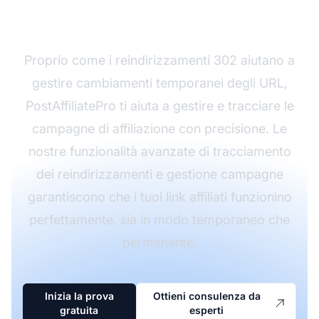
con PostAffiliatePro
Proprio come i reindirizzamenti 302 aiutano a
gestire cambiamenti temporanei degli URL,
PostAffiliatePro ti aiuta a gestire e tracciare le
campagne di affiliazione con precisione. Le
nostre funzionalità avanzate di tracciamento
dei reindirizzamenti e gestione campagne
garantiscono che i tuoi link affiliati funzionino
perfettamente, sia in modo temporaneo che
permanente.
Inizia la prova
Ottieni consulenza da
gratuita
esperti