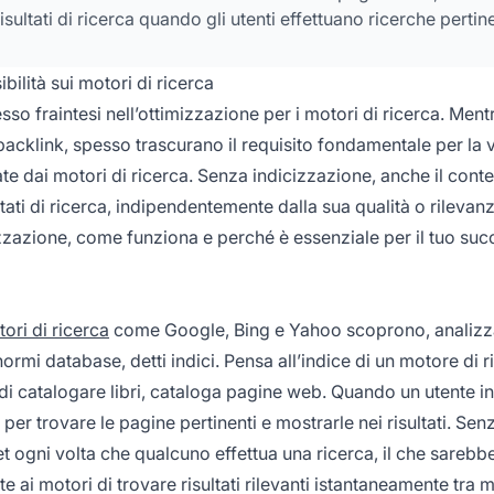
ltati di ricerca quando gli utenti effettuano ricerche pertine
ilità sui motori di ricerca
sso fraintesi nell’ottimizzazione per i motori di ricerca. Ment
backlink, spesso trascurano il requisito fondamentale per la vi
e dai motori di ricerca. Senza indicizzazione, anche il cont
ati di ricerca, indipendentemente dalla sua qualità o rilevanz
zzazione, come funziona e perché è essenziale per il tuo su
ori di ricerca
come Google, Bing e Yahoo scoprono, analizz
rmi database, detti indici. Pensa all’indice di un motore di r
i catalogare libri, cataloga pagine web. Quando un utente i
 per trovare le pagine pertinenti e mostrarle nei risultati. Sen
et ogni volta che qualcuno effettua una ricerca, il che sarebb
 ai motori di trovare risultati rilevanti istantaneamente tra mi