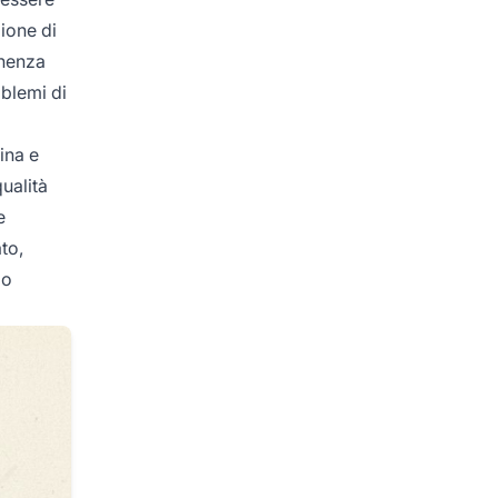
ione di
inenza
oblemi di
ina e
qualità
e
to,
 o