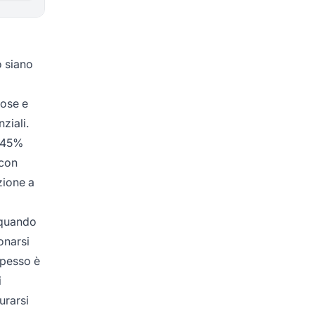
o siano
iose e
ziali.
l 45%
 con
zione a
i quando
onarsi
 spesso è
i
urarsi