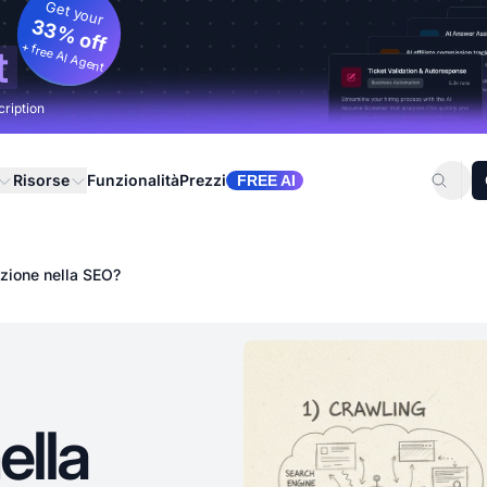
Get your
33% off
+ free AI Agent
t
cription
Risorse
Funzionalità
Prezzi
FREE AI
azione nella SEO?
ella