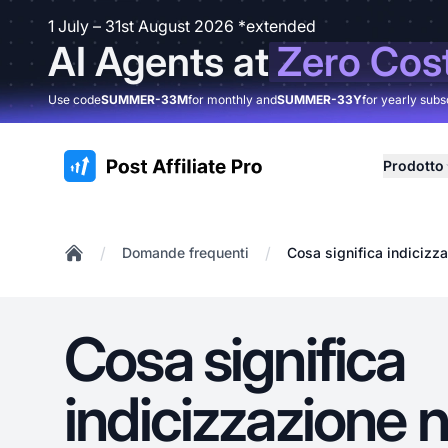
1 July – 31st August 2026 *extended
AI Agents at
Zero Cos
Use code
SUMMER-33M
for monthly and
SUMMER-33Y
for yearly subs
:site.title
Prodotto
/
/
Domande frequenti
Cosa significa indicizz
Home
Cosa significa
indicizzazione n