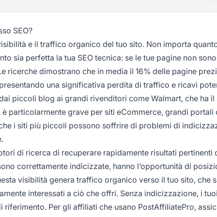
esso SEO?
sibilità e il traffico organico del tuo sito. Non importa quant
anto sia perfetta la tua SEO tecnica: se le tue pagine non sono
. Le ricerche dimostrano che in media il 16% delle pagine prez
ppresentando una significativa perdita di traffico e ricavi poten
i piccoli blog ai grandi rivenditori come Walmart, che ha i
o è particolarmente grave per siti eCommerce, grandi portali
che i siti più piccoli possono soffrire di problemi di indicizza
e.
tori di ricerca di recuperare rapidamente risultati pertinent
 sono correttamente indicizzate, hanno l’opportunità di posizi
uesta visibilità genera traffico organico verso il tuo sito, che
amente interessati a ciò che offri. Senza indicizzazione, i tuo
i riferimento. Per gli affiliati che usano PostAffiliatePro, assic