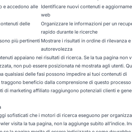
no e accedono alle
Identificare nuovi contenuti e aggiornamen
web
contenuti delle
Organizzare le informazioni per un recup
rapido durante le ricerche
sono più pertinenti
Mostrare i risultati in ordine di rilevanza e
autorevolezza
ntenuti appaiano nei risultati di ricerca. Se la tua pagina non 
izzata, non può essere posizionata né mostrata agli utenti. Q
 qualsiasi delle fasi possono impedire ai tuoi contenuti di
ePro traggono beneficio dalla comprensione di questo process
uti di marketing affiliato raggiungono potenziali clienti e gen
a
gi sofisticati che i motori di ricerca eseguono per organizza
er visita la tua pagina, non la aggiunge subito all’indice. Inv
 se la pagina merita di essere indicizzata e come dovrebbe