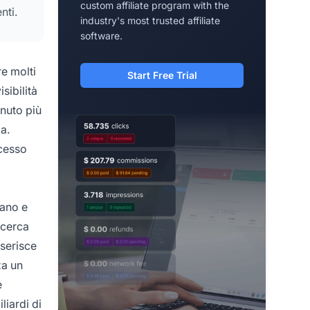
custom affiliate program with the
nti.
industry's most trusted affiliate
software.
re molti
Start Free Trial
sibilità
enuto più
a.
ccesso
ano e
icerca
nserisce
za un
e
liardi di