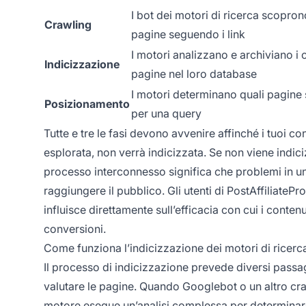
I bot dei motori di ricerca scopro
Crawling
pagine seguendo i link
I motori analizzano e archiviano i 
Indicizzazione
pagine nel loro database
I motori determinano quali pagine 
Posizionamento
per una query
Tutte e tre le fasi devono avvenire affinché i tuoi co
esplorata, non verrà indicizzata. Se non viene indic
processo interconnesso significa che problemi in una
raggiungere il pubblico. Gli utenti di PostAffiliat
influisce direttamente sull’efficacia con cui i conten
conversioni.
Come funziona l’indicizzazione dei motori di ricerc
Il processo di indicizzazione prevede diversi passag
valutare le pagine. Quando Googlebot o un altro crawl
motore esegue un’analisi complessa per determinare