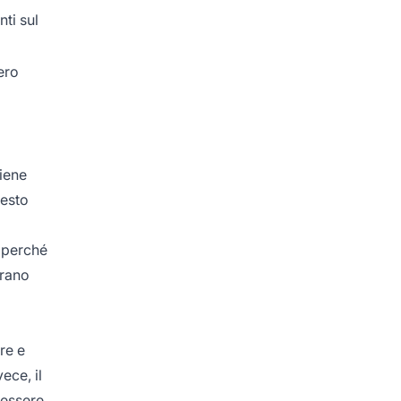
ti sul
ero
viene
uesto
o perché
erano
re e
ece, il
 essere