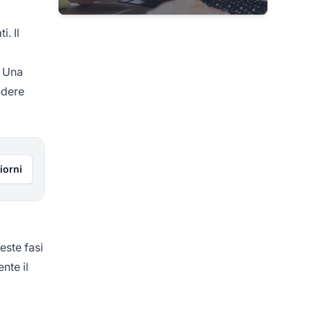
. Il
. Una
ndere
iorni
este fasi
nte il