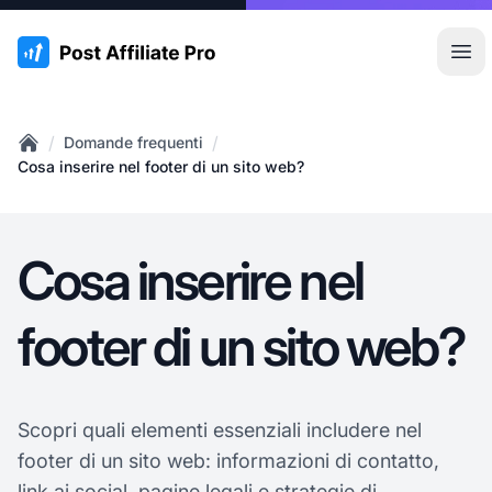
:site.title
Apr
/
/
Domande frequenti
Home
Cosa inserire nel footer di un sito web?
Cosa inserire nel
footer di un sito web?
Scopri quali elementi essenziali includere nel
footer di un sito web: informazioni di contatto,
link ai social, pagine legali e strategie di