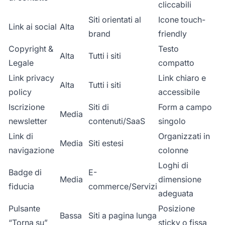
cliccabili
Siti orientati al
Icone touch-
Link ai social
Alta
brand
friendly
Copyright &
Testo
Alta
Tutti i siti
Legale
compatto
Link privacy
Link chiaro e
Alta
Tutti i siti
policy
accessibile
Iscrizione
Siti di
Form a campo
Media
newsletter
contenuti/SaaS
singolo
Link di
Organizzati in
Media
Siti estesi
navigazione
colonne
Loghi di
Badge di
E-
Media
dimensione
fiducia
commerce/Servizi
adeguata
Pulsante
Posizione
Bassa
Siti a pagina lunga
“Torna su”
sticky o fissa