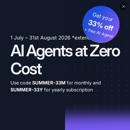
Get your
33% off
+ free AI Agent
1 July – 31st August 2026 *extended
AI Agents at Zero
Cost
Use code
SUMMER-33M
for monthly and
SUMMER-33Y
for yearly subscription