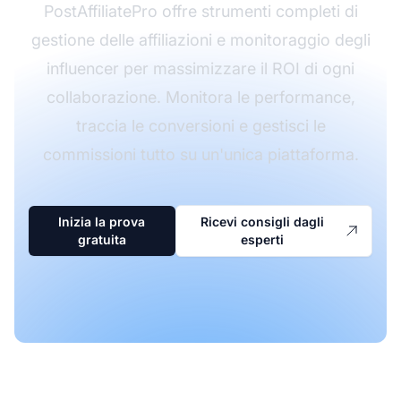
PostAffiliatePro offre strumenti completi di
gestione delle affiliazioni e monitoraggio degli
influencer per massimizzare il ROI di ogni
collaborazione. Monitora le performance,
traccia le conversioni e gestisci le
commissioni tutto su un'unica piattaforma.
Inizia la prova
Ricevi consigli dagli
gratuita
esperti