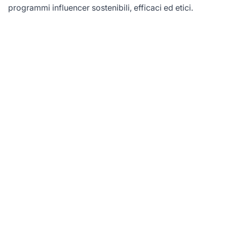
programmi influencer sostenibili, efficaci ed etici.
Pronto a far crescere il
tuo influencer
marketing con il
tracking delle
affiliazioni?