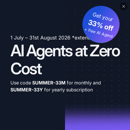
Get your
33% off
+ free AI Agent
1 July – 31st August 2026 *extended
AI Agents at Zero
Cost
Use code
SUMMER-33M
for monthly and
SUMMER-33Y
for yearly subscription