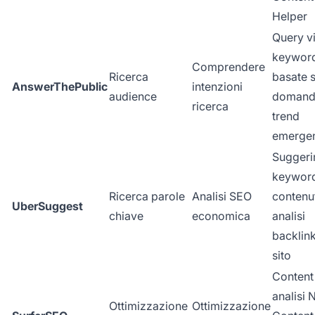
Helper
Query vi
keywor
Comprendere
Ricerca
basate 
AnswerThePublic
intenzioni
audience
domand
ricerca
trend
emergen
Suggeri
keyword
Ricerca parole
Analisi SEO
contenu
UberSuggest
chiave
economica
analisi
backlink
sito
Content 
analisi 
Ottimizzazione
Ottimizzazione