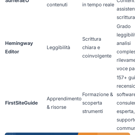
SurferSEO
Content
contenuti
in tempo reale
assisten
scrittura
Grado
leggibili
Scrittura
Hemingway
analisi
Leggibilità
chiara e
Editor
comples
coinvolgente
rilevam
voce pa
157+ gu
recensi
Formazione &
softwar
Apprendimento
FirstSiteGuide
scoperta
consule
& risorse
strumenti
esperta,
support
commun