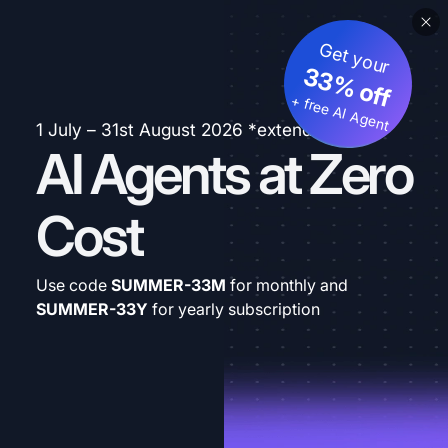
Get your
33% off
+ free AI Agent
1 July – 31st August 2026 *extended
AI Agents at Zero
Cost
Use code
SUMMER-33M
for monthly and
SUMMER-33Y
for yearly subscription