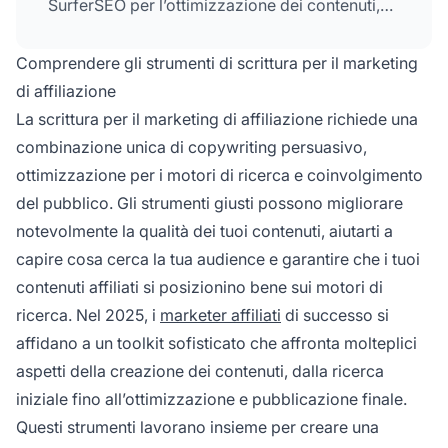
SurferSEO per l’ottimizzazione dei contenuti,
Hemingway per la leggibilità e FirstSiteGuide
per guide complete. PostAffiliatePro si
Comprendere gli strumenti di scrittura per il marketing
distingue come la migliore piattaforma
di affiliazione
software per gestire e monitorare
La scrittura per il marketing di affiliazione richiede una
efficacemente le tue campagne.
combinazione unica di copywriting persuasivo,
ottimizzazione per i motori di ricerca e coinvolgimento
del pubblico. Gli strumenti giusti possono migliorare
notevolmente la qualità dei tuoi contenuti, aiutarti a
capire cosa cerca la tua audience e garantire che i tuoi
contenuti affiliati si posizionino bene sui motori di
ricerca. Nel 2025, i
marketer affiliati
di successo si
affidano a un toolkit sofisticato che affronta molteplici
aspetti della creazione dei contenuti, dalla ricerca
iniziale fino all’ottimizzazione e pubblicazione finale.
Questi strumenti lavorano insieme per creare una