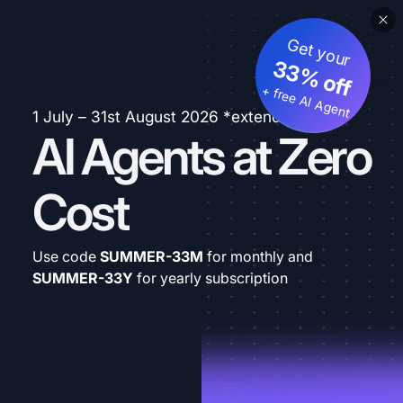
Get your
33% off
+ free AI Agent
1 July – 31st August 2026 *extended
AI Agents at Zero
Cost
Use code
SUMMER-33M
for monthly and
SUMMER-33Y
for yearly subscription