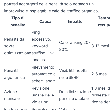
potresti accorgerti della penalità solo notando un
improvviso e inspiegabile calo del traffico organico.
Tipo di
Tempo
Causa
Impatto
penalità
recup
Ping
Penalità da
eccessivo,
Calo ranking 20-
sovra-
keyword
3-12 mesi
80%
ottimizzazione
stuffing, link
innaturali
Rilevamento
Penalità
Visibilità ridotta
automatico di
2-6 mesi
algoritmica
nelle SERP
schemi spam
Revisione
1-3 mesi 
Azione
Deindicizzazione
umana delle
richiesta d
manuale
parziale o totale
violazioni
riconside
Fluttuazione
Segnali minori
Volatilità