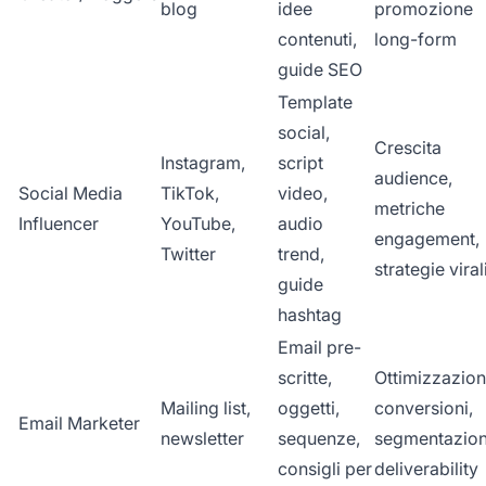
blog
idee
promozione
contenuti,
long-form
guide SEO
Template
social,
Crescita
Instagram,
script
audience,
Social Media
TikTok,
video,
metriche
Influencer
YouTube,
audio
engagement,
Twitter
trend,
strategie viral
guide
hashtag
Email pre-
scritte,
Ottimizzazio
Mailing list,
oggetti,
conversioni,
Email Marketer
newsletter
sequenze,
segmentazion
consigli per
deliverability