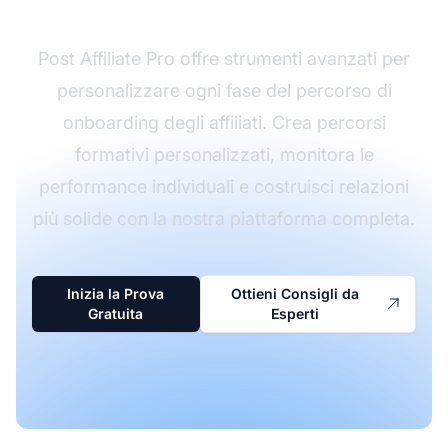
Post Affiliate Pro offre strumenti avanzati per
personalizzare ogni fase del percorso di
onboarding degli affiliati. Crea percorsi
formativi personalizzati, monitora le
performance individuali e costruisci relazioni
più solide con la nostra piattaforma completa.
Inizia la Prova
Ottieni Consigli da
Gratuita
Esperti