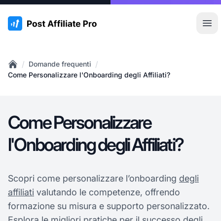
:site.title
Apr
/
/
Domande frequenti
Home
Come Personalizzare l'Onboarding degli Affiliati?
Come Personalizzare
l'Onboarding degli Affiliati?
Scopri come personalizzare l’onboarding
degli
affiliati
valutando le competenze, offrendo
formazione su misura e supporto personalizzato.
Esplora le migliori pratiche per il successo degli