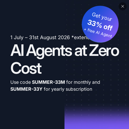
Get your
33% off
+ free AI Agent
1 July – 31st August 2026 *extended
AI Agents at Zero
Cost
Use code
SUMMER-33M
for monthly and
SUMMER-33Y
for yearly subscription